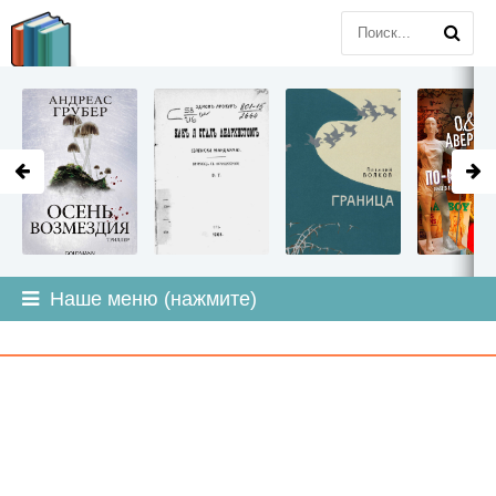
LITMIR
.ORG
Наше меню (нажмите)