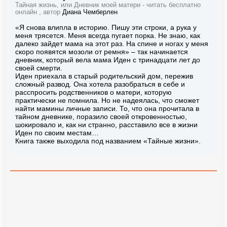
Тайная жизнь, или Дневник моей матери - читать бесплатно
онлайн , автор
Диана Чемберлен
«Я снова влипла в историю. Пишу эти строки, а рука у
меня трясется. Меня всегда пугает порка. Не знаю, как
далеко зайдет мама на этот раз. На спине и ногах у меня
скоро появятся мозоли от ремня» – так начинается
дневник, который вела мама Иден с тринадцати лет до
своей смерти.
Иден приехала в старый родительский дом, пережив
сложный развод. Она хотела разобраться в себе и
расспросить родственников о матери, которую
практически не помнила. Но не надеялась, что сможет
найти мамины личные записи. То, что она прочитала в
тайном дневнике, поразило своей откровенностью,
шокировало и, как ни странно, расставило все в жизни
Иден по своим местам…
Книга также выходила под названием «Тайные жизни».