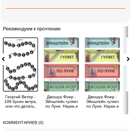
Рекомендуем к прочтению
Георгий Ветер -
Джошуа Фоер -
Джошуа Фоер -
108 бусин ветра,
Эйнштейн гуляет
Эйнштейн гуляет
или что делать,
по Луне. Наука и
по Луне. Наука и
если ты
искусство
искусство
просветлился
запоминания.
запоминания.
КОММЕНТАРИЕВ (0)