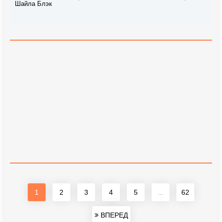
Шайла Блэк
1
2
3
4
5
...
62
ВПЕРЕД