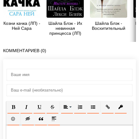
Козни качка (ЛП) -
Шайла Блэк - Их
Шайла Блэк -
Ш
Ней Сара
невинная
Восхитительный
принцесса (ЛП)
КОММЕНТАРИЕВ (0)
ПОЛУЖИРНЫЙ
КУРСИВ
ПОДЧЕРКНУТЫЙ
ЗАЧЕРКНУТЫЙ
ВЫРАВНИВАНИЕ
НУМЕРОВАННЫЙ СПИСОК
МАРКИРОВАННЫЙ СП
ВСТАВИТЬ ССЫ
ВСТАВИТ
ВСТАВИТЬ СМАЙЛИК
ВСТАВКА СКРЫТОГО ТЕКСТА
ВСТАВКА ЦИТАТЫ
ВСТАВКА СПОЙЛЕРА