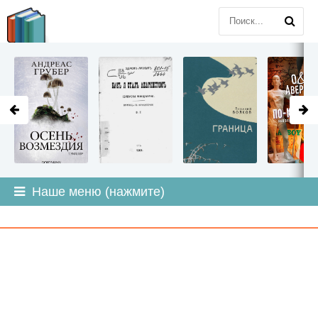
LITMIR
.ORG
Наше меню (нажмите)