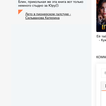
Блин, прикольная же эта книга вот только
немного стыдно за Юру🫠
Лето в пионерском галстуке -
Сильванова Катерина
Её та
- Ку
КОММ
П