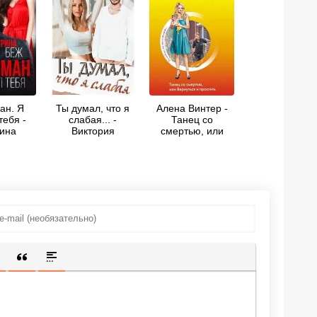
ан. Я
Ты думал, что я
Алена Винтер -
тебя -
слабая... -
Танец со
ина
Виктория
смертью, или
Осадчая
Вернуться и
Простить
ИЩЕННУЮ ССЫЛКУ
 СМАЙЛИК
АВКА СКРЫТОГО ТЕКСТА
ВСТАВКА ЦИТАТЫ
ВСТАВКА СПОЙЛЕРА