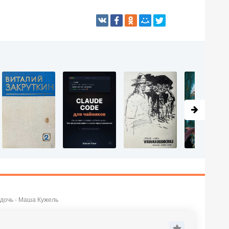
 дочь - Маша Кужель