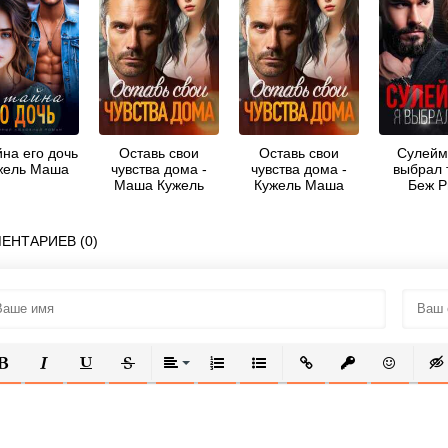
йна его дочь
Оставь свои
Оставь свои
Сулейм
жель Маша
чувства дома -
чувства дома -
выбрал 
Маша Кужель
Кужель Маша
Беж Р
ЕНТАРИЕВ (0)
ОЛУЖИРНЫЙ
КУРСИВ
ПОДЧЕРКНУТЫЙ
ЗАЧЕРКНУТЫЙ
ВЫРАВНИВАНИЕ
НУМЕРОВАННЫЙ СПИСОК
МАРКИРОВАННЫЙ СПИСОК
ВСТАВИТЬ ССЫЛКУ
ВСТАВИТЬ ЗАЩ
ВСТАВИТЬ
ВСТ