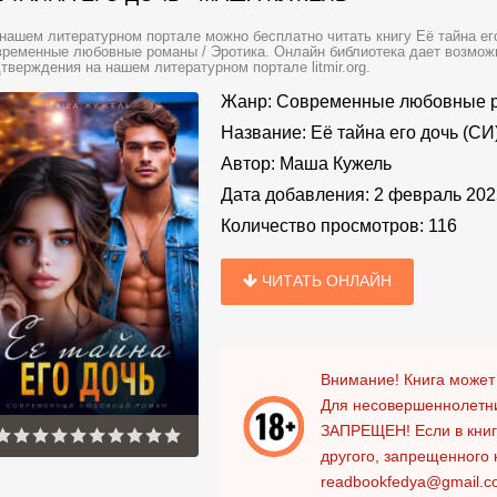
нашем литературном портале можно бесплатно читать книгу Её тайна е
ременные любовные романы / Эротика. Онлайн библиотека дает возможн
тверждения на нашем литературном портале litmir.org.
Жанр:
Современные любовные 
Название:
Её тайна его дочь (СИ
Автор:
Маша Кужель
Дата добавления:
2 февраль 202
Количество просмотров:
116
ЧИТАТЬ ОНЛАЙН
Внимание! Книга может
Для несовершеннолетни
ЗАПРЕЩЕН!
Если в кни
другого, запрещенного 
readbookfedya@gmail.c