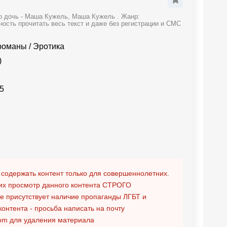
го дочь - Маша Кужель, Маша Кужель . Жанр:
ость прочитать весь текст и даже без регистрации и СМС
романы
/
Эротика
)
5
 содержать контент только для совершеннолетних.
х просмотр данного контента
СТРОГО
ге присутствует наличие пропаганды ЛГБТ и
контента - просьба написать на почту
om
для удаления материала