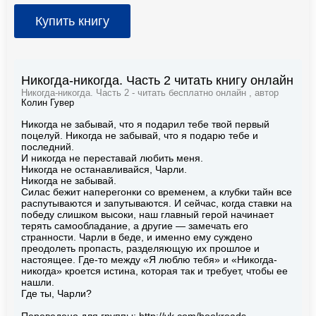
Купить книгу
Никогда-никогда. Часть 2 читать книгу онлайн
Никогда-никогда. Часть 2 - читать бесплатно онлайн , автор
Колин Гувер
Никогда не забывай, что я подарил тебе твой первый
поцелуй. Никогда не забывай, что я подарю тебе и
последний.
И никогда не переставай любить меня.
Никогда не останавливайся, Чарли.
Никогда не забывай.
Силас бежит наперегонки со временем, а клубки тайн все
распутываются и запутываются. И сейчас, когда ставки на
победу слишком высоки, наш главный герой начинает
терять самообладание, а другие — замечать его
странности. Чарли в беде, и именно ему суждено
преодолеть пропасть, разделяющую их прошлое и
настоящее. Где-то между «Я люблю тебя» и «Никогда-
никогда» кроется истина, которая так и требует, чтобы ее
нашли.
Где ты, Чарли?
Переведено для группы: http://vk.com/bookreads