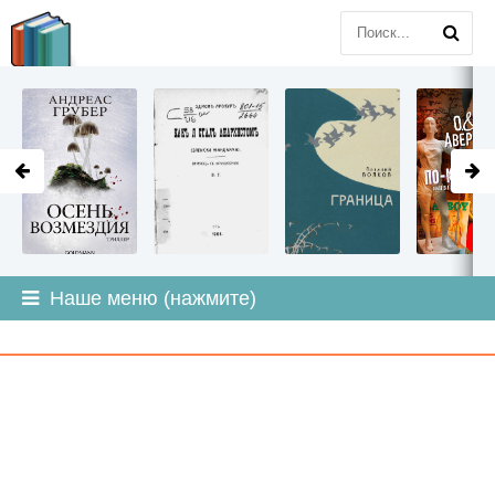
LITMIR
.ORG
Наше меню (нажмите)