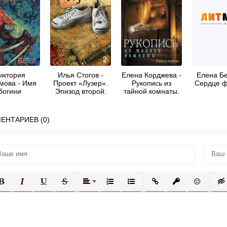
иктория
Илья Стогов -
Елена Корджева -
Елена Бе
мова - Имя
Проект «Лузер».
Рукопись из
Сердце ф
богини
Эпизод второй.
тайной комнаты.
Дело о
Книга первая
потерянной
голове
ЕНТАРИЕВ (0)
ОЛУЖИРНЫЙ
КУРСИВ
ПОДЧЕРКНУТЫЙ
ЗАЧЕРКНУТЫЙ
ВЫРАВНИВАНИЕ
НУМЕРОВАННЫЙ СПИСОК
МАРКИРОВАННЫЙ СПИСОК
ВСТАВИТЬ ССЫЛКУ
ВСТАВИТЬ ЗАЩ
ВСТАВИТЬ
ВСТ