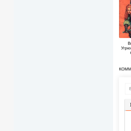
В
Угрю
КОММ
П