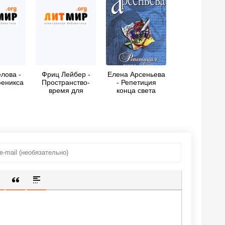
лова -
Фриц Лейбер -
Елена Арсеньева
еникса
Пространство-
- Репетиция
время для
конца света
прыгуна
ИЩЕННУЮ ССЫЛКУ
 СМАЙЛИК
АВКА СКРЫТОГО ТЕКСТА
ВСТАВКА ЦИТАТЫ
ВСТАВКА СПОЙЛЕРА