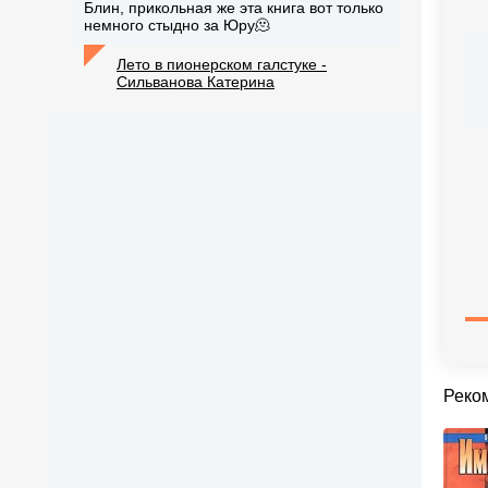
Блин, прикольная же эта книга вот только
немного стыдно за Юру🫠
Лето в пионерском галстуке -
Сильванова Катерина
Реко