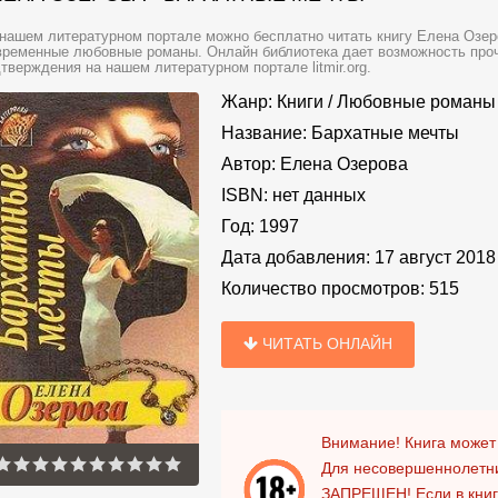
нашем литературном портале можно бесплатно читать книгу Елена Озер
ременные любовные романы. Онлайн библиотека дает возможность прочи
тверждения на нашем литературном портале litmir.org.
Жанр:
Книги
/
Любовные романы
Название:
Бархатные мечты
Автор:
Елена Озерова
ISBN:
нет данных
Год:
1997
Дата добавления:
17 август 2018
Количество просмотров:
515
ЧИТАТЬ ОНЛАЙН
Внимание! Книга может
Для несовершеннолетни
ЗАПРЕЩЕН!
Если в кни