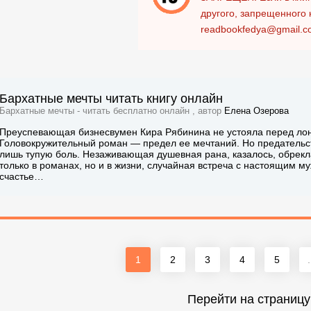
другого, запрещенного 
readbookfedya@gmail.c
Бархатные мечты читать книгу онлайн
Бархатные мечты - читать бесплатно онлайн , автор
Елена Озерова
Преуспевающая бизнесвумен Кира Рябинина не устояла перед ло
Головокружительный роман — предел ее мечтаний. Но предательс
лишь тупую боль. Незаживающая душевная рана, казалось, обрекла
только в романах, но и в жизни, случайная встреча с настоящим 
счастье…
1
2
3
4
5
.
Перейти на страницу