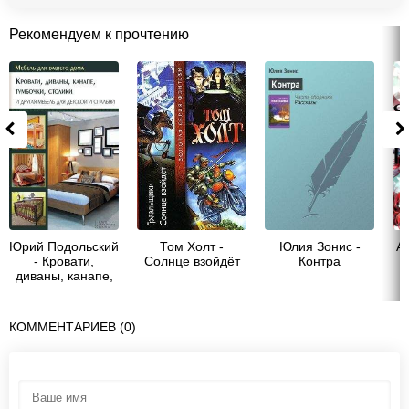
Рекомендуем к прочтению
Юрий Подольский
Том Холт -
Юлия Зонис -
А
- Кровати,
Солнце взойдёт
Контра
диваны, канапе,
тумбочки, столики
и другая мебель
для детской и
КОММЕНТАРИЕВ (0)
спальни