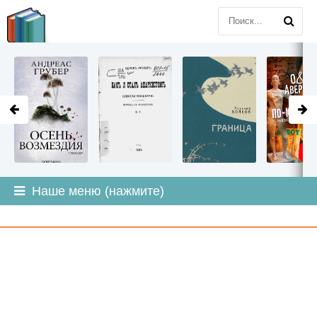
LITMIR
.ORG
Наше меню (нажмите)