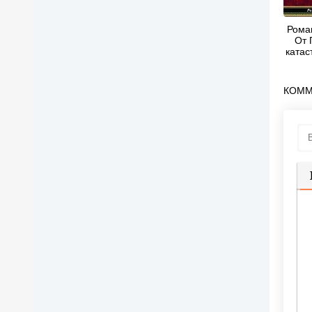
Рома
От 
катас
КОММ
П