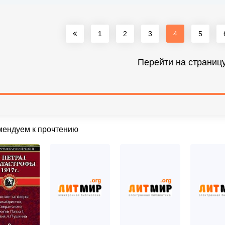
1
2
3
4
5
Перейти на страниц
мендуем к прочтению