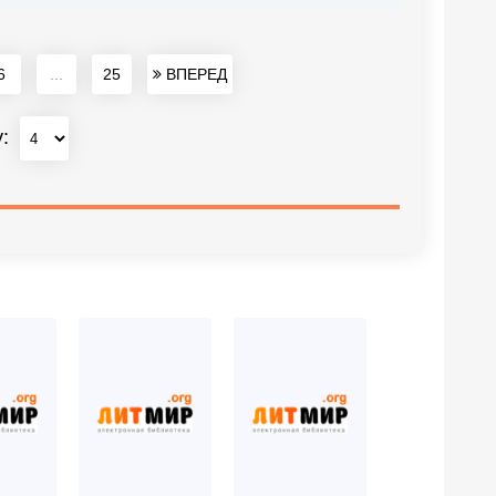
6
...
25
ВПЕРЕД
у: