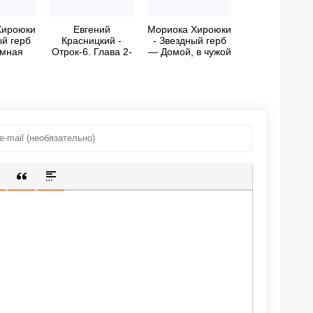
Хироюки
Евгений
Мориока Хироюки
ый герб
Красницкий -
- Звездный герб
мная
Отрок-6. Глава 2-
— Домой, в чужой
на
3
мир
ИЩЕННУЮ ССЫЛКУ
 СМАЙЛИК
АВКА СКРЫТОГО ТЕКСТА
ВСТАВКА ЦИТАТЫ
ВСТАВКА СПОЙЛЕРА