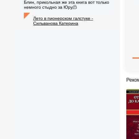
Блин, прикольная же эта книга вот только
немного стыдно за Юру🫠
Лето в пионерском галстуке -
Сильванова Катерина
Реко