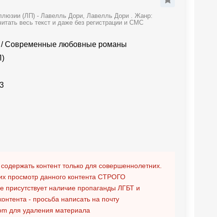
ллюзии (ЛП) - Лавелль Дори, Лавелль Дори . Жанр:
тать весь текст и даже без регистрации и СМС
/
Современные любовные романы
П)
3
 содержать контент только для совершеннолетних.
х просмотр данного контента
СТРОГО
ге присутствует наличие пропаганды ЛГБТ и
контента - просьба написать на почту
om
для удаления материала