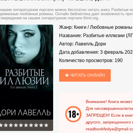
нашем литературном портале можно бесплатно читать книгу Разбитые и
ременные любовные романы. Онлайн библиотека дает возможность прочи
тверждения на нашем литературном портале litmir.org.
Жанр:
Книги
/
Любовные романы
Название:
Разбитые иллюзии (Л
Автор:
Лавелль Дори
Дата добавления:
3 февраль 202
Количество просмотров:
190
ЧИТАТЬ ОНЛАЙН
Внимание! Книга может
Для несовершеннолетни
ЗАПРЕЩЕН!
Если в кни
другого, запрещенного 
readbookfedya@gmail.c