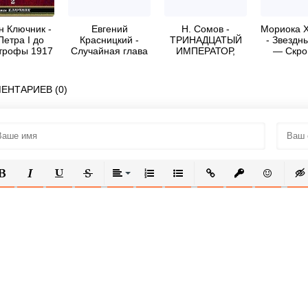
н Ключник -
Евгений
Н. Сомов -
Мориока 
Петра I до
Красницкий -
ТРИНАДЦАТЫЙ
- Звездн
трофы 1917
Случайная глава
ИМПЕРАТОР,
— Скро
г.
часть2
вой
ЕНТАРИЕВ (0)
ОЛУЖИРНЫЙ
КУРСИВ
ПОДЧЕРКНУТЫЙ
ЗАЧЕРКНУТЫЙ
ВЫРАВНИВАНИЕ
НУМЕРОВАННЫЙ СПИСОК
МАРКИРОВАННЫЙ СПИСОК
ВСТАВИТЬ ССЫЛКУ
ВСТАВИТЬ ЗАЩ
ВСТАВИТЬ
ВСТ