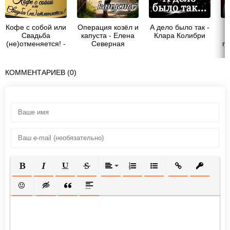
Кофе с собой или
Операция козёл и
А дело было так -
Свадьба
капуста - Елена
Клара Колибри
(не)отменяется! -
Северная
пя
Елена Северная
в
КОММЕНТАРИЕВ (0)
ПОЛУЖИРНЫЙ
КУРСИВ
ПОДЧЕРКНУТЫЙ
ЗАЧЕРКНУТЫЙ
ВЫРАВНИВАНИЕ
НУМЕРОВАННЫЙ СПИСОК
МАРКИРОВАННЫЙ СП
ВСТАВИТЬ ССЫ
ВСТАВИТ
ВСТАВИТЬ СМАЙЛИК
ВСТАВКА СКРЫТОГО ТЕКСТА
ВСТАВКА ЦИТАТЫ
ВСТАВКА СПОЙЛЕРА