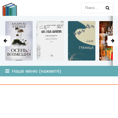
LITMIR
.ORG
Наше меню (нажмите)