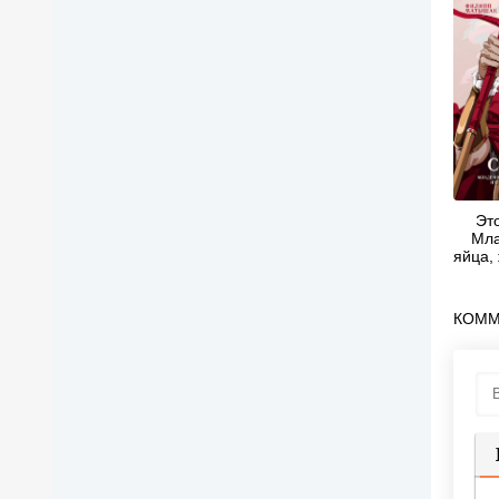
Эт
Мла
яйца,
козл
потом
-
КОММ
М
П