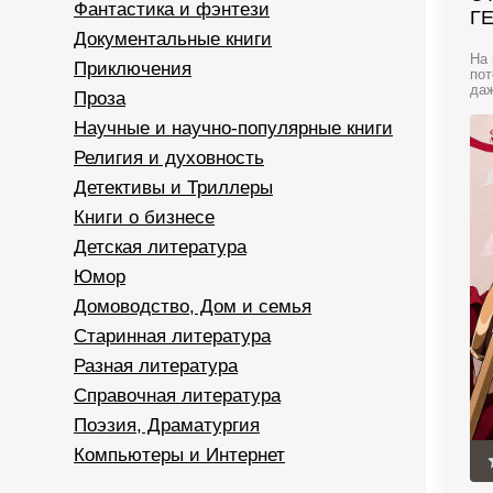
Фантастика и фэнтези
Г
Документальные книги
На 
Приключения
пот
даж
Проза
Научные и научно-популярные книги
Религия и духовность
Детективы и Триллеры
Книги о бизнесе
Детская литература
Юмор
Домоводство, Дом и семья
Старинная литература
Разная литература
Справочная литература
Поэзия, Драматургия
Компьютеры и Интернет