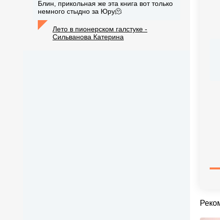
Блин, прикольная же эта книга вот только
немного стыдно за Юру🫠
Лето в пионерском галстуке -
Сильванова Катерина
Реко