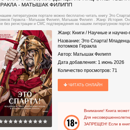
ЕРАКЛА - МАТЫШАК ФИЛИПП
нашем литературном портале можно бесплатно читать книгу Это Спарта
омков Геракла - Матышак Филипп, Матышак Филипп . Жанр: История. Онл
е без регистрации и СМС подтверждения на нашем литературном портале 
Жанр:
Книги
/
Научные и научно-
Название:
Это Спарта! Младенцы
потомков Геракла
Автор:
Матышак Филипп
Дата добавления:
1 июнь 2026
Количество просмотров:
71
ЧИТАТЬ ОНЛАЙН
Внимание! Книга может
Для несовершеннолетни
ЗАПРЕЩЕН!
Если в кни