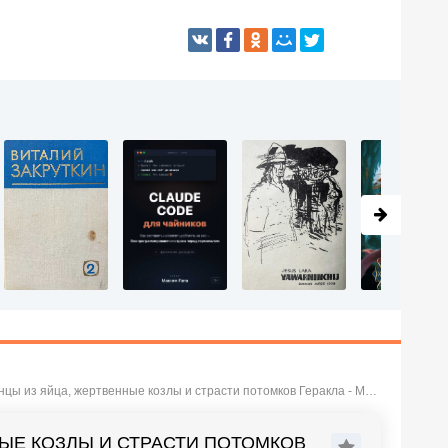
из яйца, жертвенные козлы и страсти потомков Геракла - Матышак Филипп
НЫЕ КОЗЛЫ И СТРАСТИ ПОТОМКОВ