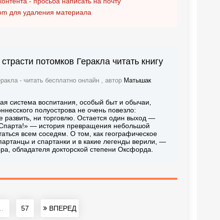
контента - просьба написать на почту
om
для удаления материала
страсти потомков Геракла читать книгу
ракла - читать бесплатно онлайн , автор
Матышак
я система воспитания, особый быт и обычаи,
ннесского полуострова не очень повезло:
е развить, ни торговлю. Остается один выход —
о Спарта!» — история превращения небольшой
аться всем соседям. О том, как географическое
партанцы и спартанки и в какие легенды верили, —
ра, обладателя докторской степени Оксфорда.
..
57
ВПЕРЕД