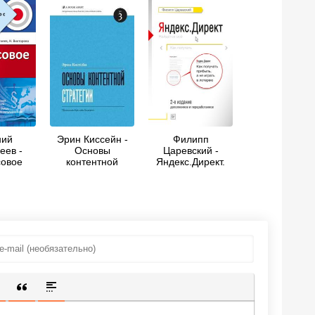
ний
Эрин Киссейн -
Филипп
еев -
Основы
Царевский -
овое
контентной
Яндекс.Директ.
раткий
стратегии
Как получать
с
прибыль, а не
играть в лотерею
ИЩЕННУЮ ССЫЛКУ
 СМАЙЛИК
АВКА СКРЫТОГО ТЕКСТА
ВСТАВКА ЦИТАТЫ
ВСТАВКА СПОЙЛЕРА