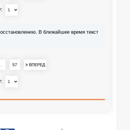
у:
восстановлению. В ближайшее время текст
..
57
ВПЕРЕД
у: