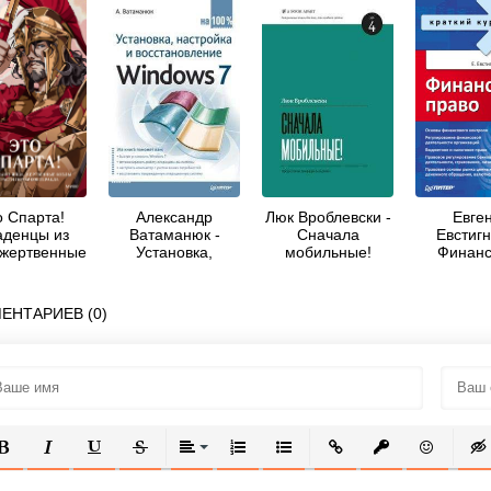
о Спарта!
Александр
Люк Вроблевски -
Евге
денцы из
Ватаманюк -
Сначала
Евстигн
 жертвенные
Установка,
мобильные!
Финанс
ы и страсти
настройка и
право. К
ков Геракла
восстановление
кур
 Филипп
Windows 7 на
ЕНТАРИЕВ (0)
атышак
100%
ОЛУЖИРНЫЙ
КУРСИВ
ПОДЧЕРКНУТЫЙ
ЗАЧЕРКНУТЫЙ
ВЫРАВНИВАНИЕ
НУМЕРОВАННЫЙ СПИСОК
МАРКИРОВАННЫЙ СПИСОК
ВСТАВИТЬ ССЫЛКУ
ВСТАВИТЬ ЗАЩ
ВСТАВИТЬ
ВСТ