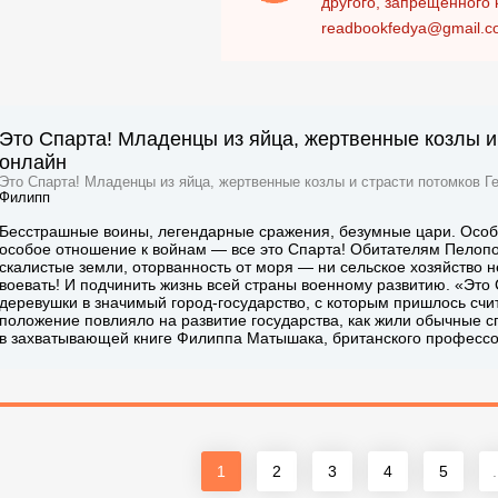
другого, запрещенного 
readbookfedya@gmail.c
Это Спарта! Младенцы из яйца, жертвенные козлы и 
онлайн
Это Спарта! Младенцы из яйца, жертвенные козлы и страсти потомков Ге
Филипп
Бесстрашные воины, легендарные сражения, безумные цари. Особа
особое отношение к войнам — все это Спарта! Обитателям Пелопо
скалистые земли, оторванность от моря — ни сельское хозяйство н
воевать! И подчинить жизнь всей страны военному развитию. «Эт
деревушки в значимый город-государство, с которым пришлось счит
положение повлияло на развитие государства, как жили обычные с
в захватывающей книге Филиппа Матышака, британского профессо
1
2
3
4
5
.