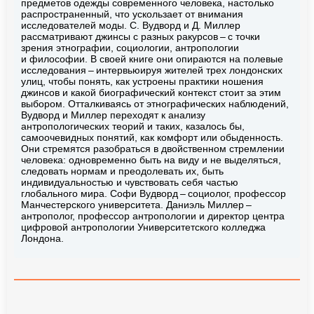
предметов одежды современного человека, настолько
распространенный, что ускользает от внимания
исследователей моды. С. Вудворд и Д. Миллер
рассматривают джинсы с разных ракурсов – с точки
зрения этнографии, социологии, антропологии
и философии. В своей книге они опираются на полевые
исследования – интервьюируя жителей трех лондонских
улиц, чтобы понять, как устроены практики ношения
джинсов и какой биографический контекст стоит за этим
выбором. Отталкиваясь от этнографических наблюдений,
Вудворд и Миллер переходят к анализу
антропологических теорий и таких, казалось бы,
самоочевидных понятий, как комфорт или обыденность.
Они стремятся разобраться в двойственном стремлении
человека: одновременно быть на виду и не выделяться,
следовать нормам и преодолевать их, быть
индивидуальностью и чувствовать себя частью
глобального мира. Софи Вудворд – социолог, профессор
Манчестерского университета. Даниэль Миллер –
антрополог, профессор антропологии и директор центра
цифровой антропологии Университетского колледжа
Лондона.