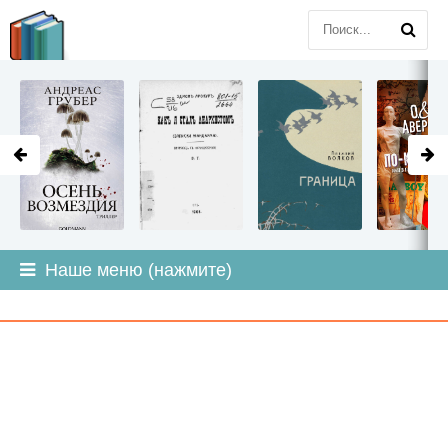
LITMIR
.ORG
Наше меню (нажмите)