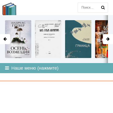
LITMIR
.ORG
Наше меню (нажмите)