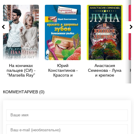
На кончиках
Юрий
Анастасия
пальцев (СИ) -
Константинов -
Семенова - Луна
Ка
"Marsella Ray"
Красота и
и крепкое
з
здоровье зубов.
здоровье
бо
Белоснежная
улыбка
КОММЕНТАРИЕВ (0)