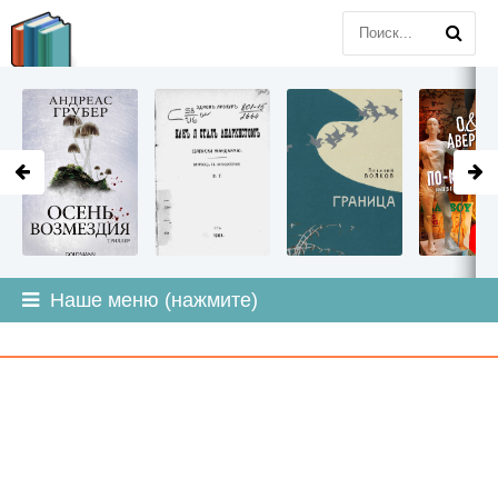
LITMIR
.ORG
Наше меню (нажмите)