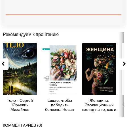
Рекомендуем к прочтению
Тело - Сергей
Ешьте, чтобы
Женщина.
Юрьевич
победить
Эволюционный
Ш
Михайлов
болезнь. Новая
взгляд на то, как и
наука о том, как
почему
ваше тело может
появилась
исцелить себя.
женская форма -
КОММЕНТАРИЕВ (0)