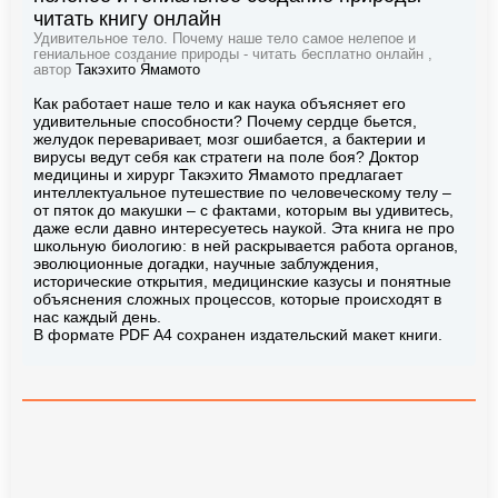
читать книгу онлайн
Удивительное тело. Почему наше тело самое нелепое и
гениальное создание природы - читать бесплатно онлайн ,
автор
Такэхито Ямамото
Как работает наше тело и как наука объясняет его
удивительные способности? Почему сердце бьется,
желудок переваривает, мозг ошибается, а бактерии и
вирусы ведут себя как стратеги на поле боя? Доктор
медицины и хирург Такэхито Ямамото предлагает
интеллектуальное путешествие по человеческому телу –
от пяток до макушки – с фактами, которым вы удивитесь,
даже если давно интересуетесь наукой. Эта книга не про
школьную биологию: в ней раскрывается работа органов,
эволюционные догадки, научные заблуждения,
исторические открытия, медицинские казусы и понятные
объяснения сложных процессов, которые происходят в
нас каждый день.
В формате PDF A4 сохранен издательский макет книги.