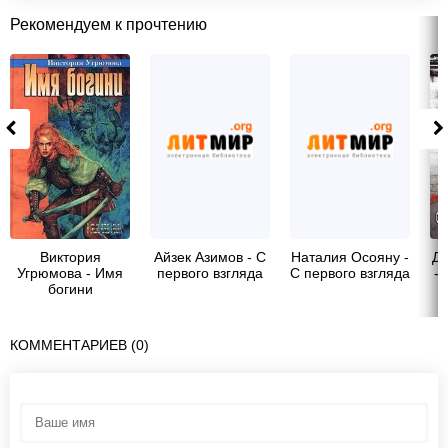
Рекомендуем к прочтению
Виктория
Айзек Азимов - С
Наталия Осояну -
Д
Угрюмова - Имя
первого взгляда
С первого взгляда
- 
богини
л
КОММЕНТАРИЕВ (0)