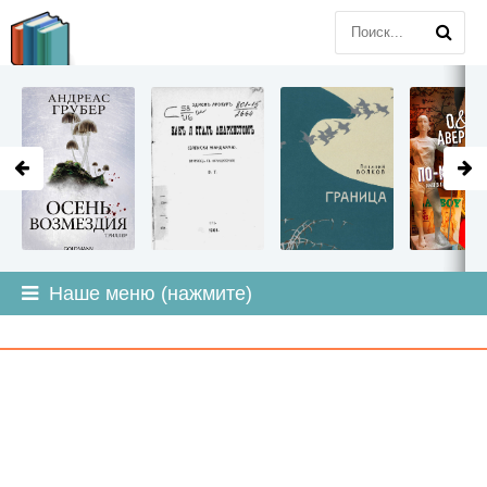
LITMIR
.ORG
Наше меню (нажмите)