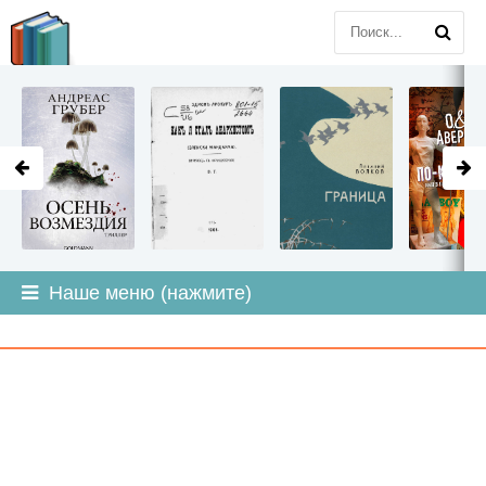
LITMIR
.ORG
Наше меню (нажмите)