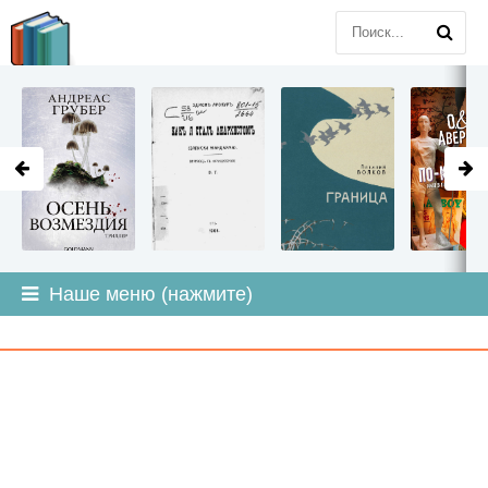
LITMIR
.ORG
Наше меню (нажмите)