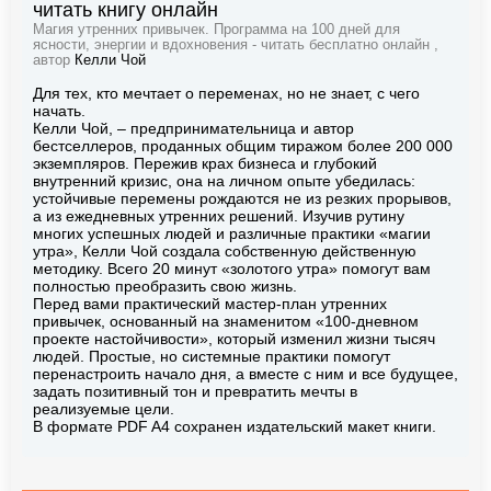
читать книгу онлайн
Магия утренних привычек. Программа на 100 дней для
ясности, энергии и вдохновения - читать бесплатно онлайн ,
автор
Келли Чой
Для тех, кто мечтает о переменах, но не знает, с чего
начать.
Келли Чой, – предпринимательница и автор
бестселлеров, проданных общим тиражом более 200 000
экземпляров. Пережив крах бизнеса и глубокий
внутренний кризис, она на личном опыте убедилась:
устойчивые перемены рождаются не из резких прорывов,
а из ежедневных утренних решений. Изучив рутину
многих успешных людей и различные практики «магии
утра», Келли Чой создала собственную действенную
методику. Всего 20 минут «золотого утра» помогут вам
полностью преобразить свою жизнь.
Перед вами практический мастер-план утренних
привычек, основанный на знаменитом «100-дневном
проекте настойчивости», который изменил жизни тысяч
людей. Простые, но системные практики помогут
перенастроить начало дня, а вместе с ним и все будущее,
задать позитивный тон и превратить мечты в
реализуемые цели.
В формате PDF A4 сохранен издательский макет книги.