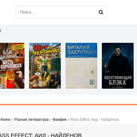
Ы
»
Книги
»
Разная литература
»
Фанфик
» Mass Effect: Аид - Найденов
ASS EFFECT: АИД - НАЙДЕНОВ