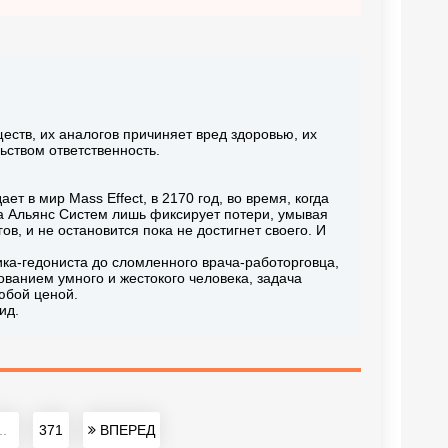
еств, их аналогов причиняет вред здоровью, их
ьством ответственность.
 в мир Mass Effect, в 2170 год, во время, когда
а Альянс Систем лишь фиксирует потери, умывая
в, и не остановится пока не достигнет своего. И
ика-гедониста до сломленного врача-работорговца,
ованием умного и жестокого человека, задача
юбой ценой.
ид.
..
371
ВПЕРЕД