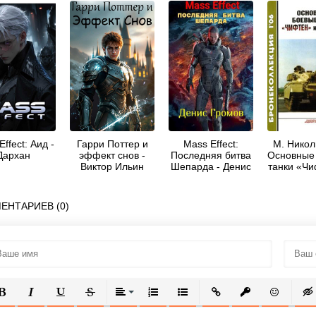
ffect: Аид -
Гарри Поттер и
Mass Effect:
М. Никол
Дархан
эффект снов -
Последняя битва
Основные
Виктор Ильин
Шепарда - Денис
танки «Чи
Громов
«Викк
ЕНТАРИЕВ (0)
ОЛУЖИРНЫЙ
КУРСИВ
ПОДЧЕРКНУТЫЙ
ЗАЧЕРКНУТЫЙ
ВЫРАВНИВАНИЕ
НУМЕРОВАННЫЙ СПИСОК
МАРКИРОВАННЫЙ СПИСОК
ВСТАВИТЬ ССЫЛКУ
ВСТАВИТЬ ЗАЩ
ВСТАВИТЬ
ВСТ