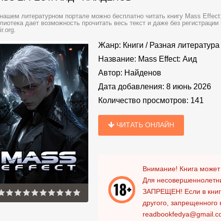
нашем литературном портале можно бесплатно читать книгу Mass Effect
лиотека дает возможность прочитать весь текст и даже без регистраци
ir.org.
Жанр:
Книги
/
Разная литература
Название:
Mass Effect: Аид
Автор:
Найденов
Дата добавления:
8 июнь 2026
Количество просмотров:
141
ЧИТАТЬ ОНЛАЙН
Внимание! Книга может
Для несовершеннолетни
ЗАПРЕЩЕН!
Если в кни
другого, запрещенного 
readbookfedya@gmail.c