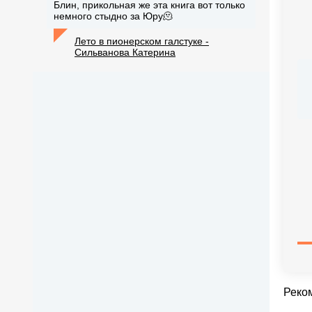
Блин, прикольная же эта книга вот только
немного стыдно за Юру🫠
Лето в пионерском галстуке -
Сильванова Катерина
Реко