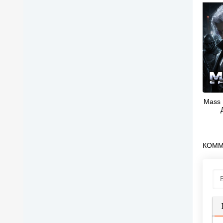
Mass E
КОММ
П