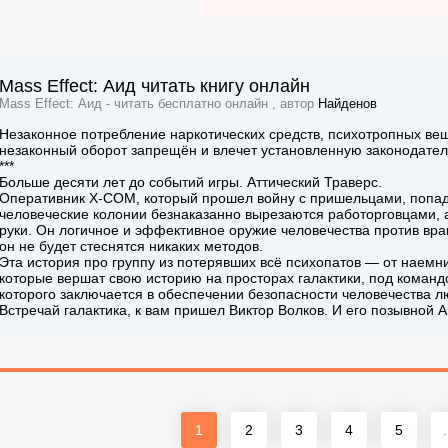
Mass Effect: Аид читать книгу онлайн
Mass Effect: Аид - читать бесплатно онлайн , автор
Найденов
Незаконное потребление наркотических средств, психотропных вещ
незаконный оборот запрещён и влечет установленную законодател
***
Больше десяти лет до событий игры. Аттический Траверс.
Оперативник X-COM, который прошел войну с пришельцами, попадает
человеческие колонии безнаказанно вырезаются работорговцами, 
руки. Он логичное и эффективное оружие человечества против враго
он не будет стеснятся никаких методов.
Эта история про группу из потерявших всё психопатов — от наемн
которые вершат свою историю на просторах галактики, под команд
которого заключается в обеспечении безопасности человечества л
Встречай галактика, к вам пришел Виктор Волков. И его позывной А
1
2
3
4
5
.