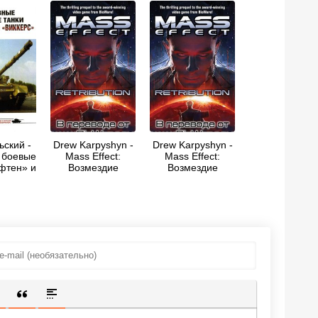
ьский -
Drew Karpyshyn -
Drew Karpyshyn -
 боевые
Mass Effect:
Mass Effect:
фтен» и
Возмездие
Возмездие
ерс»
ИЩЕННУЮ ССЫЛКУ
 СМАЙЛИК
АВКА СКРЫТОГО ТЕКСТА
ВСТАВКА ЦИТАТЫ
ВСТАВКА СПОЙЛЕРА