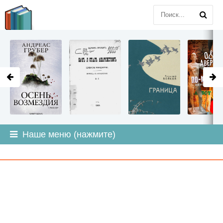
LITMIR
.ORG
Наше меню (нажмите)