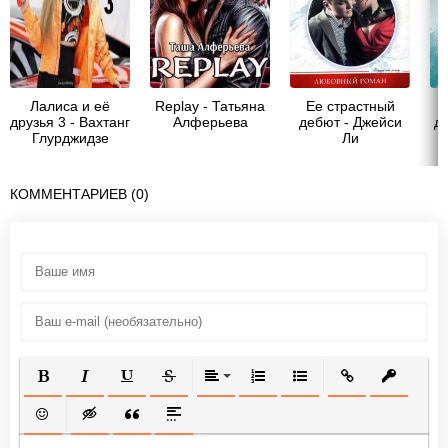
Лалиса и её
Replay - Татьяна
Ее страстный
друзья 3 - Вахтанг
Алферьева
дебют - Джейси
др
Глурджидзе
Ли
КОММЕНТАРИЕВ (0)
ПОЛУЖИРНЫЙ
КУРСИВ
ПОДЧЕРКНУТЫЙ
ЗАЧЕРКНУТЫЙ
ВЫРАВНИВАНИЕ
НУМЕРОВАННЫЙ СПИСОК
МАРКИРОВАННЫЙ СП
ВСТАВИТЬ ССЫ
ВСТАВИТ
ВСТАВИТЬ СМАЙЛИК
ВСТАВКА СКРЫТОГО ТЕКСТА
ВСТАВКА ЦИТАТЫ
ВСТАВКА СПОЙЛЕРА