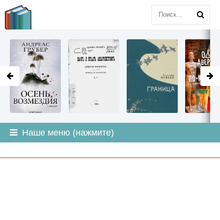
LITMIR
.ORG
Наше меню (нажмите)