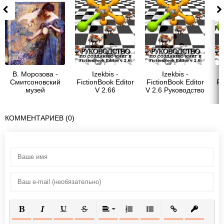
В. Морозова -
Izekbis -
Izekbis -
Смитсоновский
FictionBook Editor
FictionBook Editor
Fi
музей
V 2.66
V 2.6 Руководство
американского
Руководство
искусства
Вашингтон
КОММЕНТАРИЕВ (0)
ПОЛУЖИРНЫЙ
КУРСИВ
ПОДЧЕРКНУТЫЙ
ЗАЧЕРКНУТЫЙ
ВЫРАВНИВАНИЕ
НУМЕРОВАННЫЙ СПИСОК
МАРКИРОВАННЫЙ СП
ВСТАВИТЬ ССЫ
ВСТАВИТ