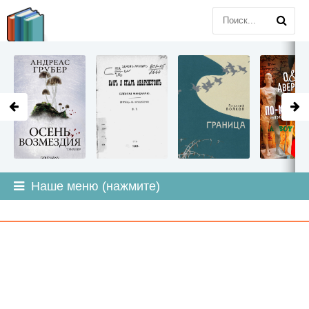
LITMIR
.ORG
Наше меню (нажмите)