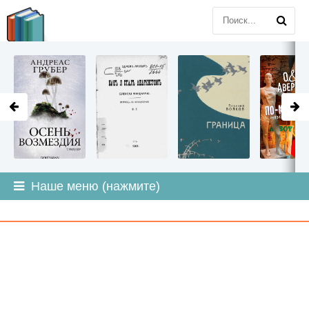
LITMIR
.ORG
Наше меню (нажмите)