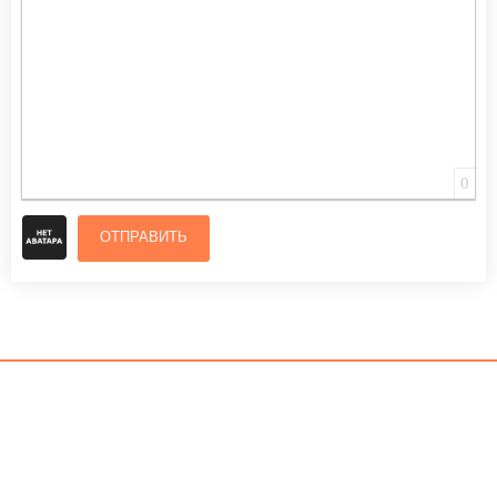
0
ОТПРАВИТЬ