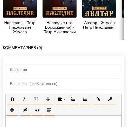
Наследие - Пётр
Наследие (ex.
Аватар - Жгулёв
Николаевич
Восхождение) -
Пётр Николаевич
Жгулёв
Пётр Николаевич
И
Жгулёв
КОММЕНТАРИЕВ (0)
ПОЛУЖИРНЫЙ
КУРСИВ
ПОДЧЕРКНУТЫЙ
ЗАЧЕРКНУТЫЙ
ВЫРАВНИВАНИЕ
НУМЕРОВАННЫЙ СПИСОК
МАРКИРОВАННЫЙ СП
ВСТАВИТЬ ССЫ
ВСТАВИТ
ВСТАВИТЬ СМАЙЛИК
ВСТАВКА СКРЫТОГО ТЕКСТА
ВСТАВКА ЦИТАТЫ
ВСТАВКА СПОЙЛЕРА