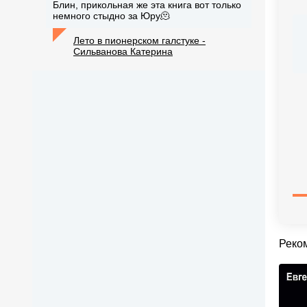
Блин, прикольная же эта книга вот только
немного стыдно за Юру🫠
Лето в пионерском галстуке -
Сильванова Катерина
Реко