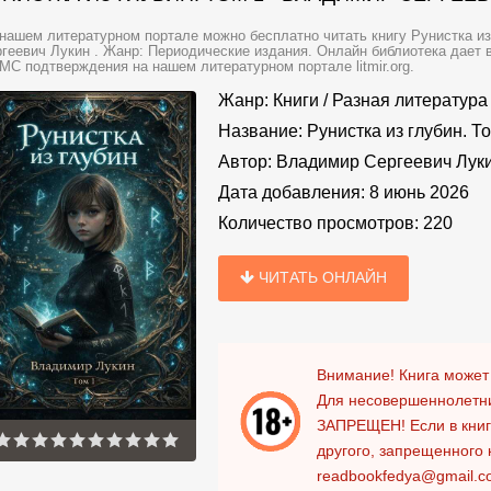
нашем литературном портале можно бесплатно читать книгу Рунистка из
геевич Лукин . Жанр: Периодические издания. Онлайн библиотека дает в
МС подтверждения на нашем литературном портале litmir.org.
Жанр:
Книги
/
Разная литература
Название:
Рунистка из глубин. Т
Автор:
Владимир Сергеевич Лук
Дата добавления:
8 июнь 2026
Количество просмотров:
220
ЧИТАТЬ ОНЛАЙН
Внимание! Книга может
Для несовершеннолетни
ЗАПРЕЩЕН!
Если в кни
другого, запрещенного 
readbookfedya@gmail.c