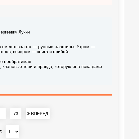
ергеевич Лукин
 а вместо золота — рунные пластины. Утром —
теров, вечером — книга и прибой.
но необратимая.
, клановые тени и правда, которую она пока даже
..
73
ВПЕРЕД
у: