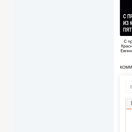
С п
Красн
Евген
КОММ
П