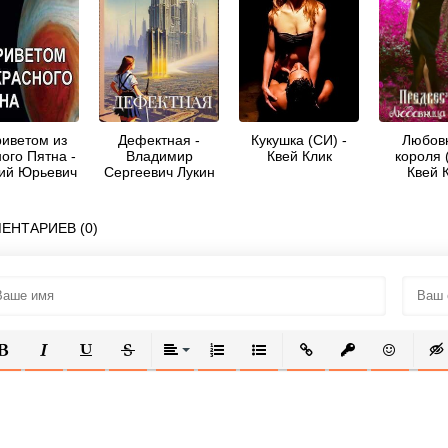
риветом из
Дефектная -
Кукушка (СИ) -
Любов
ого Пятна -
Владимир
Квей Клик
короля 
ий Юрьевич
Сергеевич Лукин
Квей 
Лукин
ЕНТАРИЕВ (0)
ОЛУЖИРНЫЙ
КУРСИВ
ПОДЧЕРКНУТЫЙ
ЗАЧЕРКНУТЫЙ
ВЫРАВНИВАНИЕ
НУМЕРОВАННЫЙ СПИСОК
МАРКИРОВАННЫЙ СПИСОК
ВСТАВИТЬ ССЫЛКУ
ВСТАВИТЬ ЗАЩ
ВСТАВИТЬ
ВСТ