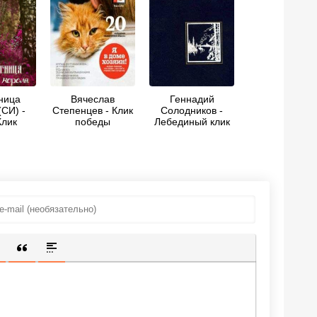
ница
Вячеслав
Геннадий
(СИ) -
Степенцев - Клик
Солодников -
Клик
победы
Лебединый клик
ИЩЕННУЮ ССЫЛКУ
 СМАЙЛИК
АВКА СКРЫТОГО ТЕКСТА
ВСТАВКА ЦИТАТЫ
ВСТАВКА СПОЙЛЕРА