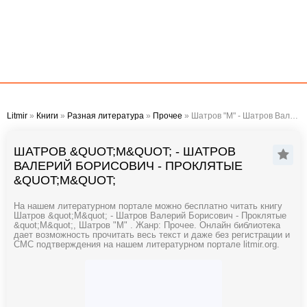
Litmir
»
Книги
»
Разная литература
»
Прочее
» Шатров "М" - Шатров Валерий Борисович - Проклятые "М"
ШАТРОВ &QUOT;М&QUOT; - ШАТРОВ
ВАЛЕРИЙ БОРИСОВИЧ - ПРОКЛЯТЫЕ
&QUOT;М&QUOT;
На нашем литературном портале можно бесплатно читать книгу
Шатров &quot;М&quot; - Шатров Валерий Борисович - Проклятые
&quot;М&quot;, Шатров "М" . Жанр: Прочее. Онлайн библиотека
дает возможность прочитать весь текст и даже без регистрации и
СМС подтверждения на нашем литературном портале litmir.org.