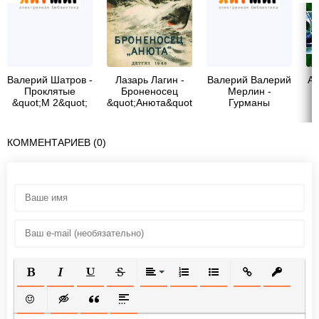
Валерий Шатров -
Лазарь Лагин -
Валерий Валерий
Ал
Проклятые
Броненосец
Мерлин -
&quot;М 2&quot;
&quot;Анюта&quot;
Гурманы
невидимого: от
&quot;Собачьего
&
сердца&quot; к
КОММЕНТАРИЕВ (0)
&quot;Лошадиному
супу&quot;
ПОЛУЖИРНЫЙ
КУРСИВ
ПОДЧЕРКНУТЫЙ
ЗАЧЕРКНУТЫЙ
ВЫРАВНИВАНИЕ
НУМЕРОВАННЫЙ СПИСОК
МАРКИРОВАННЫЙ СП
ВСТАВИТЬ ССЫ
ВСТАВИТ
ВСТАВИТЬ СМАЙЛИК
ВСТАВКА СКРЫТОГО ТЕКСТА
ВСТАВКА ЦИТАТЫ
ВСТАВКА СПОЙЛЕРА