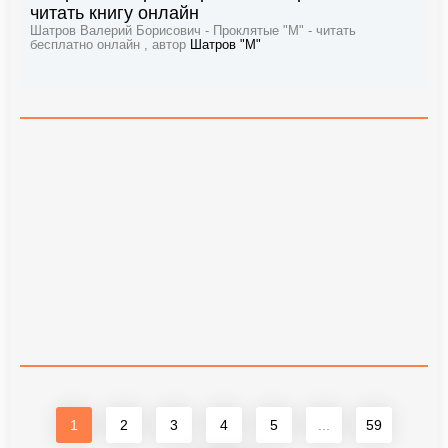
читать книгу онлайн
Шатров Валерий Борисович - Проклятые "М" - читать
бесплатно онлайн , автор
Шатров "М"
1
2
3
4
5
...
59