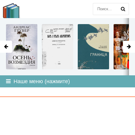
LITMIR
.ORG
Наше меню (нажмите)