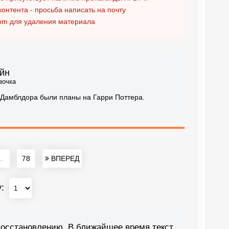
контента - просьба написать на почту
om
для удаления материала
айн
зочка
у Дамблдора были планы на Гарри Поттера.
..
78
ВПЕРЕД
у:
восстановлению. В ближайшее время текст