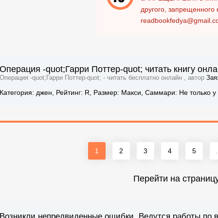
другого, запрещенного 
readbookfedya@gmail.c
Операция -quot;Гарри Поттер-quot; читать книгу онл
Операция -quot;Гарри Поттер-quot; - читать бесплатно онлайн , автор
Зая
Категория: джен, Рейтинг: R, Размер: Макси, Саммари: Не только 
1
2
3
4
5
.
Перейти на страниц
Возникли непредвиденные ошибки. Ведутся работы по 