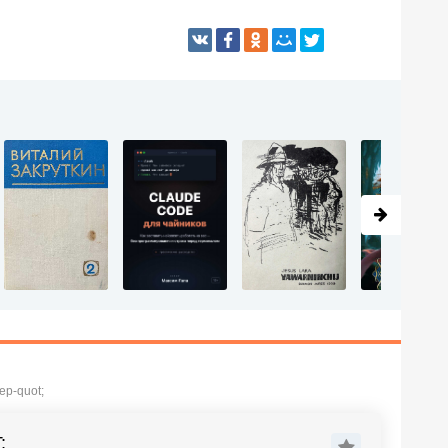
ер-quot;
;