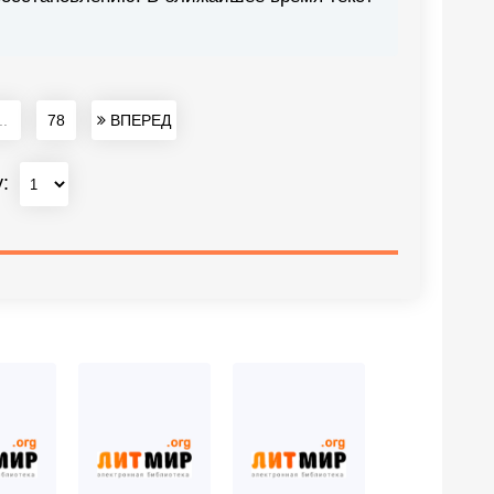
..
78
ВПЕРЕД
у: