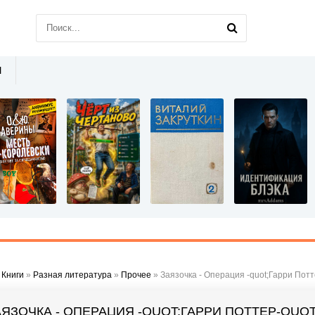
Ы
»
Книги
»
Разная литература
»
Прочее
» Заязочка - Операция -quot;Гарри Потт
АЯЗОЧКА - ОПЕРАЦИЯ -QUOT;ГАРРИ ПОТТЕР-QUOT