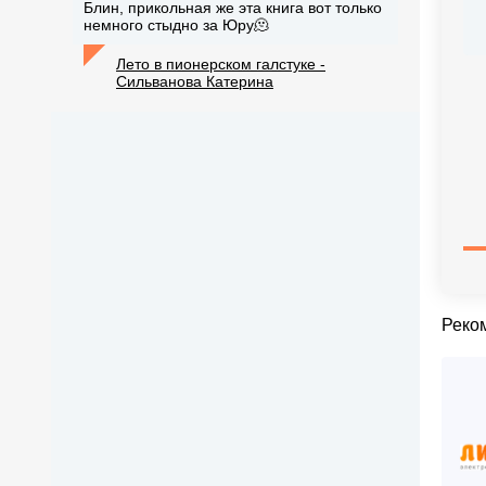
Блин, прикольная же эта книга вот только
немного стыдно за Юру🫠
Лето в пионерском галстуке -
Сильванова Катерина
Реко