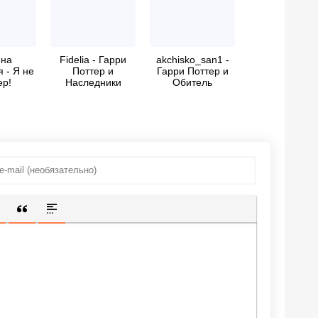
на
Fidelia - Гарри
akchisko_san1 -
 - Я не
Поттер и
Гарри Поттер и
ер!
Наследники
Обитель
Слизерина
Бессмертия
ИЩЕННУЮ ССЫЛКУ
 СМАЙЛИК
АВКА СКРЫТОГО ТЕКСТА
ВСТАВКА ЦИТАТЫ
ВСТАВКА СПОЙЛЕРА