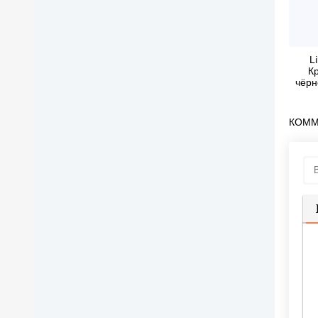
Li
К
чёрн
КОММ
П