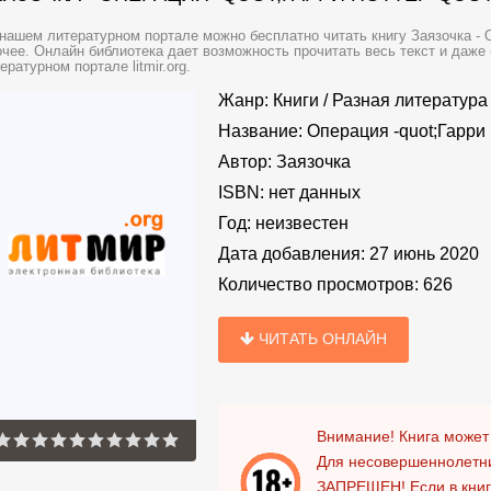
нашем литературном портале можно бесплатно читать книгу Заязочка - Оп
чее. Онлайн библиотека дает возможность прочитать весь текст и даже
ературном портале litmir.org.
Жанр:
Книги
/
Разная литература
Название:
Операция -quot;Гарри 
Автор:
Заязочка
ISBN:
нет данных
Год:
неизвестен
Дата добавления:
27 июнь 2020
Количество просмотров:
626
ЧИТАТЬ ОНЛАЙН
Внимание! Книга может
Для несовершеннолетни
ЗАПРЕЩЕН!
Если в кни