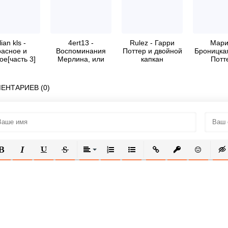
lian kls -
4ert13 -
Rulez - Гарри
Мари
расное и
Воспоминания
Поттер и двойной
Броницкая
ое[часть 3]
Мерлина, или
капкан
Потт
Привет, Хогвартс!
ЕНТАРИЕВ (0)
ОЛУЖИРНЫЙ
КУРСИВ
ПОДЧЕРКНУТЫЙ
ЗАЧЕРКНУТЫЙ
ВЫРАВНИВАНИЕ
НУМЕРОВАННЫЙ СПИСОК
МАРКИРОВАННЫЙ СПИСОК
ВСТАВИТЬ ССЫЛКУ
ВСТАВИТЬ ЗАЩ
ВСТАВИТЬ
ВСТ