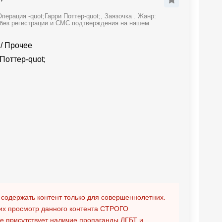
ерация -quot;Гарри Поттер-quot;, Заязочка . Жанр:
 без регистрации и СМС подтверждения на нашем
/
Прочее
Поттер-quot;
 содержать контент только для совершеннолетних.
х просмотр данного контента
СТРОГО
ге присутствует наличие пропаганды ЛГБТ и