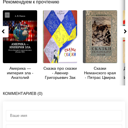
Рекомендуем к прочтению
Америка —
Сказка про сказки
Сказки
Д
империя зла -
- Авенир
Неманского края
Анатолий
Григорьевич Зак
- Пятрас Цвирка
И
Витальевич
Панов
КОММЕНТАРИЕВ (0)