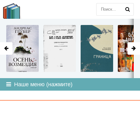
LITMIR
.ORG
Наше меню (нажмите)