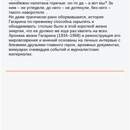
неизбежно напитана горечью: он-то да – а вот мы? За
ним – не углядели, до него – не дотянули, без него –
такого наворотили…
Но даже трагически рано оборвавшаяся, история
Гагарина по-прежнему способна окрылять и
обнадеживать: столько было в этой короткой жизни
энергии, что ее должно же еще раз хватить на всех.
Хроника жизни Гагарина (1934–1968) и реконструкция его
мировоззрения и мнений основаны на личных интервью с
близкими друзьями главного героя, архивных документах,
мемуарах очевидцев событий и журналистских
материалах.