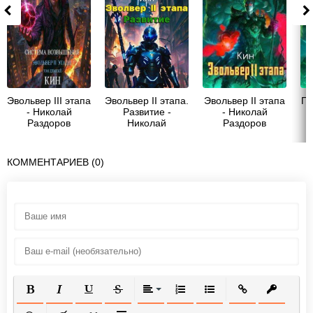
Эвольвер III этапа
Эвольвер II этапа.
Эвольвер II этапа
Пе
- Николай
Развитие -
- Николай
Раздоров
Николай
Раздоров
Раздоров
КОММЕНТАРИЕВ (0)
ПОЛУЖИРНЫЙ
КУРСИВ
ПОДЧЕРКНУТЫЙ
ЗАЧЕРКНУТЫЙ
ВЫРАВНИВАНИЕ
НУМЕРОВАННЫЙ СПИСОК
МАРКИРОВАННЫЙ СП
ВСТАВИТЬ ССЫ
ВСТАВИТ