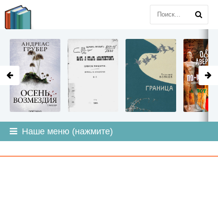
LITMIR
.ORG
Наше меню (нажмите)