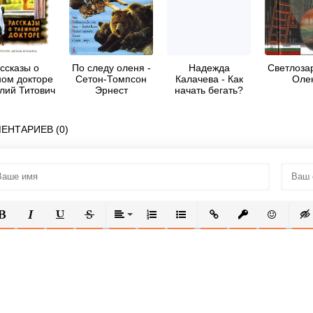
ссказы о
По следу оленя -
Надежда
Светлозар
ном докторе
Сетон-Томпсон
Калачева - Как
Оле
алий Титович
Эрнест
начать бегать?
оржиков
ЕНТАРИЕВ (0)
ОЛУЖИРНЫЙ
КУРСИВ
ПОДЧЕРКНУТЫЙ
ЗАЧЕРКНУТЫЙ
ВЫРАВНИВАНИЕ
НУМЕРОВАННЫЙ СПИСОК
МАРКИРОВАННЫЙ СПИСОК
ВСТАВИТЬ ССЫЛКУ
ВСТАВИТЬ ЗАЩ
ВСТАВИТЬ
ВСТ