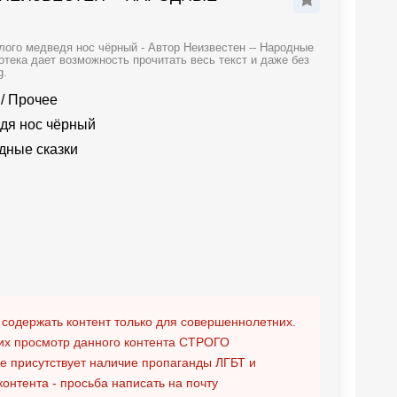
лого медведя нос чёрный - Автор Неизвестен -- Народные
отека дает возможность прочитать весь текст и даже без
g.
/
Прочее
едя нос чёрный
дные сказки
 содержать контент только для совершеннолетних.
х просмотр данного контента
СТРОГО
ге присутствует наличие пропаганды ЛГБТ и
контента - просьба написать на почту