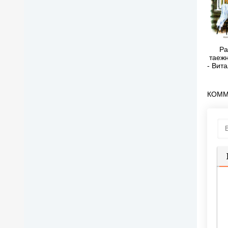
Ра
таеж
- Вит
К
КОММ
П