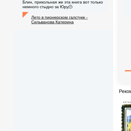
Блин, прикольная же эта книга вот только
немного стыдно за Юру🫠
Лето в пионерском галстуке -
Сильванова Катерина
Реко