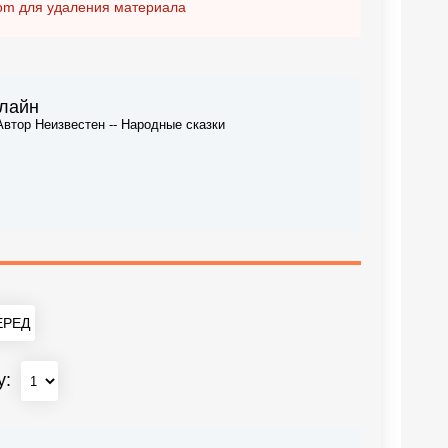
om
для удаления материала
нлайн
Автор Неизвестен -- Народные сказки
РЕД
у: