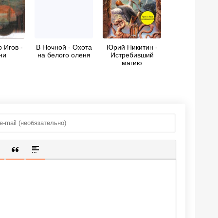
 Игов -
В Ночной - Охота
Юрий Никитин -
ни
на белого оленя
Истребивший
магию
ИЩЕННУЮ ССЫЛКУ
 СМАЙЛИК
АВКА СКРЫТОГО ТЕКСТА
ВСТАВКА ЦИТАТЫ
ВСТАВКА СПОЙЛЕРА