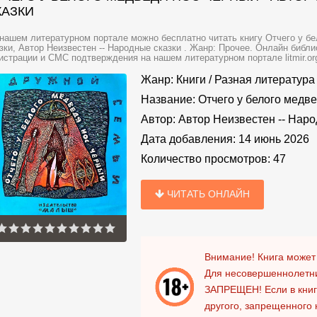
КАЗКИ
нашем литературном портале можно бесплатно читать книгу Отчего у бе
зки, Автор Неизвестен -- Народные сказки . Жанр: Прочее. Онлайн библи
истрации и СМС подтверждения на нашем литературном портале litmir.or
Жанр:
Книги
/
Разная литература
Название:
Отчего у белого медв
Автор:
Автор Неизвестен -- Наро
Дата добавления:
14 июнь 2026
Количество просмотров:
47
ЧИТАТЬ ОНЛАЙН
Внимание! Книга может
Для несовершеннолетни
ЗАПРЕЩЕН!
Если в кни
другого, запрещенного 