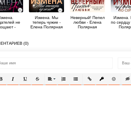
змена.
Измена. Мы
Неверный! Пепел
Измена.
ателей не
теперь чужие -
любви - Елена
по сердцу
ощают -
Елена Полярная
Полярная
Поляр
Полина
майлова
ЕНТАРИЕВ (0)
ОЛУЖИРНЫЙ
КУРСИВ
ПОДЧЕРКНУТЫЙ
ЗАЧЕРКНУТЫЙ
ВЫРАВНИВАНИЕ
НУМЕРОВАННЫЙ СПИСОК
МАРКИРОВАННЫЙ СПИСОК
ВСТАВИТЬ ССЫЛКУ
ВСТАВИТЬ ЗАЩ
ВСТАВИТЬ
ВСТ