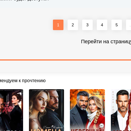
1
2
3
4
5
.
Перейти на страниц
мендуем к прочтению