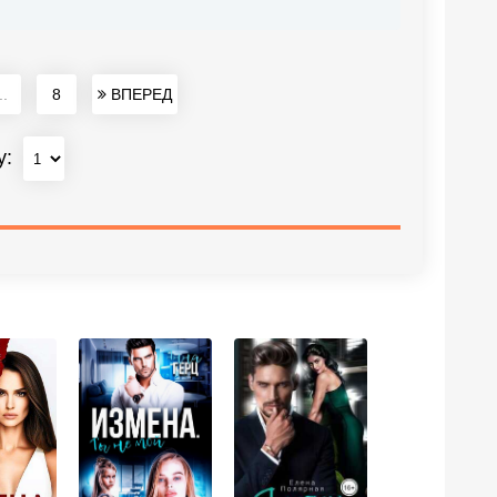
..
8
ВПЕРЕД
у: