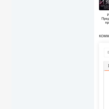
И
Пред
пр
Из
КОММ
П