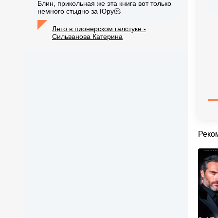
Блин, прикольная же эта книга вот только
немного стыдно за Юру🫠
Лето в пионерском галстуке -
Сильванова Катерина
Реко