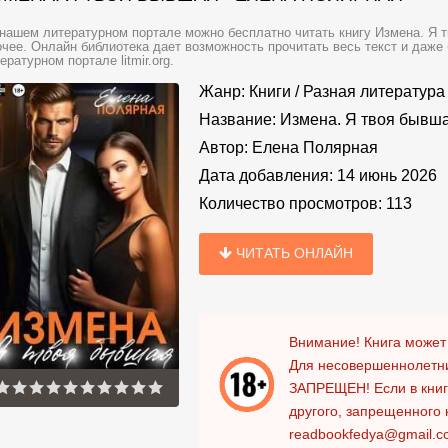
нашем литературном портале можно бесплатно читать книгу Измена. Я 
чее. Онлайн библиотека дает возможность прочитать весь текст и даже
ературном портале litmir.org.
Жанр:
Книги
/
Разная литература
Название:
Измена. Я твоя бывш
Автор:
Елена Полярная
Дата добавления:
14 июнь 2026
Количество просмотров:
113
ЧИТАТЬ ОНЛАЙН
Внимание! Книга может
Для несовершеннолетни
ЗАПРЕЩЕН!
Если в кни
другого, запрещенного 
readbookfedya@gmail.c