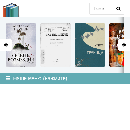
LITMIR
.ORG
Наше меню (нажмите)