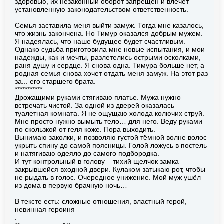
здоровью, их незаконный оборот запрещен и влечет
установленную законодательством ответственность.
Семья заставила меня выйти замуж. Тогда мне казалось,
что жизнь закончена. Но Тимур оказался добрым мужем.
Я надеялась, что наше будущее будет счастливым.
Однако судьба приготовила мне новые испытания, и мои
надежды, как и мечты, разлетелись острыми осколками,
раня душу и сердце. Я снова одна. Тимура больше нет, а
родная семья снова хочет отдать меня замуж. На этот раз
за... его старшего брата.
***********
Дрожащими руками стягиваю платье. Мужа нужно
встречать чистой. За одной из дверей оказалась
туалетная комната. Я не ощущаю холода колючих струй.
Мне просто нужно вымыть тело… для него. Веду руками
по скользкой от геля коже. Пора выходить.
Вынимаю заколки, и позволяю густой тёмной волне волос
укрыть спину до самой поясницы. Голой ложусь в постель
и натягиваю одеяло до самого подбородка.
И тут контрольный в голову – тихий щелчок замка
закрывшейся входной двери. Кулаком затыкаю рот, чтобы
не рыдать в голос. Очередное унижение. Мой муж ушёл
из дома в первую брачную ночь…
В тексте есть: сложные отношения, властный герой,
невинная героиня
.