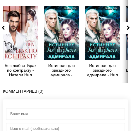
Без любви. Брак
Истинная для
Истинная для
по контракту -
звёздного
звёздного
Бр
Натали Нил
адмирала -
адмирала - Нил
Натали Нил
Натали
КОММЕНТАРИЕВ (0)