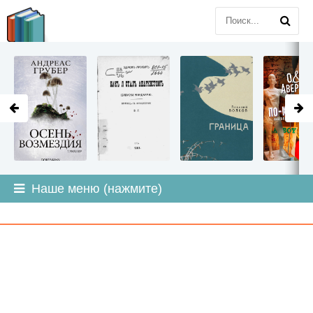
LITMIR
.ORG
Наше меню (нажмите)