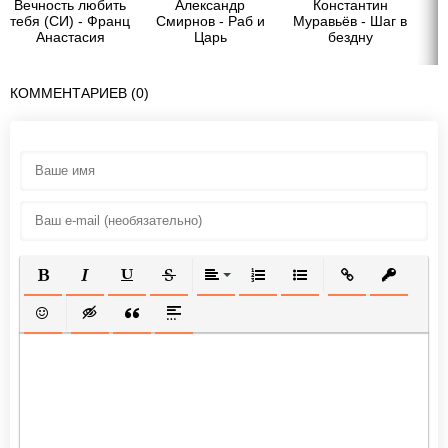
Вечность любить
Александр
Константин
тебя (СИ) - Франц
Смирнов - Раб и
Муравьёв - Шаг в
Анастасия
Царь
бездну
КОММЕНТАРИЕВ (0)
ПОЛУЖИРНЫЙ
КУРСИВ
ПОДЧЕРКНУТЫЙ
ЗАЧЕРКНУТЫЙ
ВЫРАВНИВАНИЕ
НУМЕРОВАННЫЙ СПИСОК
МАРКИРОВАННЫЙ СП
ВСТАВИТЬ ССЫ
ВСТАВИТ
ВСТАВИТЬ СМАЙЛИК
ВСТАВКА СКРЫТОГО ТЕКСТА
ВСТАВКА ЦИТАТЫ
ВСТАВКА СПОЙЛЕРА