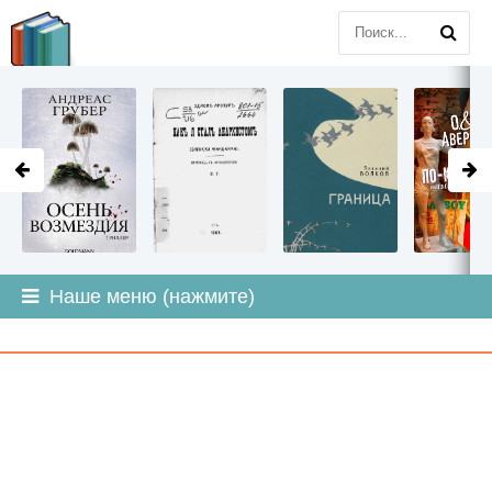
LITMIR
.ORG
Наше меню (нажмите)