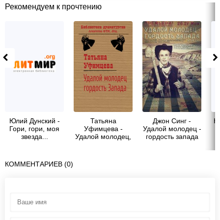
Рекомендуем к прочтению
Юлий Дунский -
Татьяна
Джон Синг -
Ю
Гори, гори, моя
Уфимцева -
Удалой молодец -
Г
звезда...
Удалой молодец,
гордость запада
гордость Запада
(Герой)
КОММЕНТАРИЕВ (0)