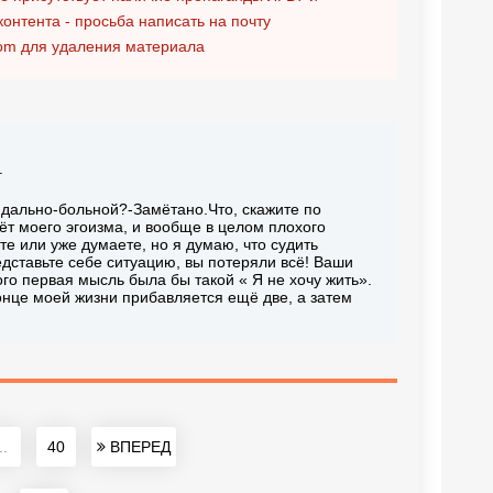
контента - просьба написать на почту
om
для удаления материала
т
идально-больной?-Замётано.Что, скажите по
чёт моего эгоизма, и вообще в целом плохого
те или уже думаете, но я думаю, что судить
едставьте себе ситуацию, вы потеряли всё! Ваши
го первая мысль была бы такой « Я не хочу жить».
конце моей жизни прибавляется ещё две, а затем
..
40
ВПЕРЕД