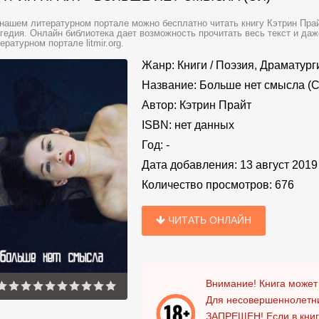
нашем литературном портале можно бесплатно читать книгу Кэтрин Прай
гедия. Онлайн библиотека дает возможность прочитать весь текст и да
ературном портале litmir.org.
Жанр:
Книги
/
Поэзия, Драматург
Название:
Больше нет смысла (
Автор:
Кэтрин Прайт
ISBN:
нет данных
Год:
-
Дата добавления:
13 август 2019
Количество просмотров:
676
ЧИТАТЬ ОНЛАЙН
Внимание! Книга может
Для несовершеннолетни
ЗАПРЕЩЕН!
Если в кни