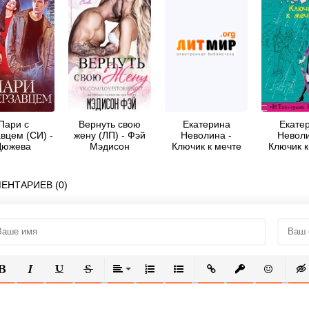
Пари с
Вернуть свою
Екатерина
Екате
вцем (СИ) -
жену (ЛП) - Фэй
Неволина -
Неволи
Дюжева
Мэдисон
Ключик к мечте
Ключик к
ргарита
ЕНТАРИЕВ (0)
ОЛУЖИРНЫЙ
КУРСИВ
ПОДЧЕРКНУТЫЙ
ЗАЧЕРКНУТЫЙ
ВЫРАВНИВАНИЕ
НУМЕРОВАННЫЙ СПИСОК
МАРКИРОВАННЫЙ СПИСОК
ВСТАВИТЬ ССЫЛКУ
ВСТАВИТЬ ЗАЩ
ВСТАВИТЬ
ВСТ