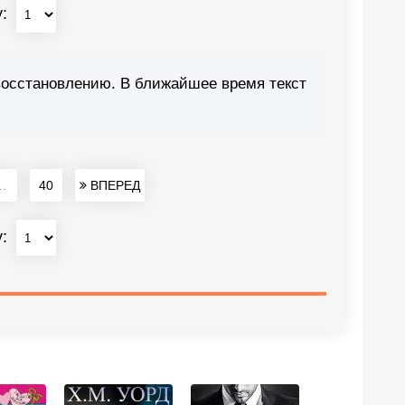
у:
восстановлению. В ближайшее время текст
..
40
ВПЕРЕД
у: