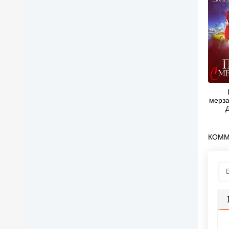
мерза
Ма
КОММ
П