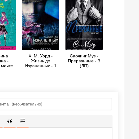
рина
Х. М. Уорд -
Саочинг Муз -
на -
Жизнь до
Прерванные - 3
 мечте
Израненных - 1
(ЛП)
(ЛП)
ИЩЕННУЮ ССЫЛКУ
 СМАЙЛИК
АВКА СКРЫТОГО ТЕКСТА
ВСТАВКА ЦИТАТЫ
ВСТАВКА СПОЙЛЕРА