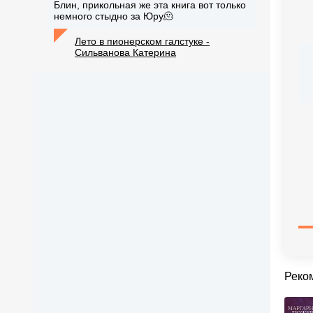
Блин, прикольная же эта книга вот только
немного стыдно за Юру🫠
Лето в пионерском галстуке -
Сильванова Катерина
Реко