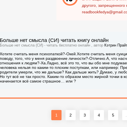
другого, запрещенного 
readbookfedya@gmail.c
Больше нет смысла (СИ) читать книгу онлайн
Больше нет смысла (СИ) - читать бесплатно онлайн , автор
Кэтрин Прай
Хотите считать меня психопаткой?-Окей.Хотите считать меня суиц
поводу, того, что у меня раздвоение личности?-Отлично.А, что нас
отношения к людям?-Ха.Ладно, всё это то, что вы обо мне подумае
человека нельзя по каким-то плохим поступкам, или например: Пр
родители умерли, что же дальше? Как дальше жить? Думаю, у любо
Но тут всё не так просто. Каким-то образом место жирной точки в 
начинается всё самое страшное… или ?
1
2
3
4
5
.