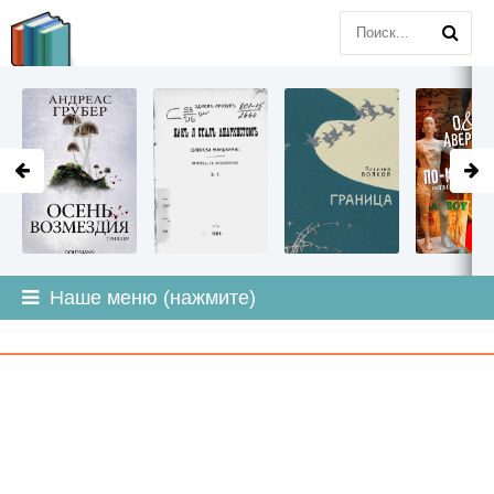
LITMIR
.ORG
Наше меню (нажмите)