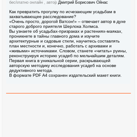
бесплатно онлайн , автор
Дмитрий Борисович Ойнас
Как превратить прогулку по исчезающим усадьбам в
захватывающее расследование?
«Очень просто, дорогой Ватсон!» – отвечает автор в духе
старого доброго приятеля Шерлока Холмса.
Вы узнаете об усадьбах-призраках и растениях-маяках,
проникнете в тайны главного дома и изучите
архитектурные и садовые стили, научитесь составлять
план местности и, конечно, работать с архивами и
«живыми» источниками. Словом, станете «читать» руины,
реконструируя историю усадеб по мельчайшим деталям.
Первая книга в уникальной серии, раскрывающей
авторскую методику исследования усадеб на основе
дедуктивного метода.
В формате PDF A4 сохранен издательский макет книги.