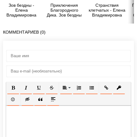
Зов бездны -
Приключения
Странствия
Пр
Елена
Благородного
клетчатых - Елена
Владимировна
Дика. Зов бездны
Владимировна
б
Крыжановская
- Елена
Крыжановская
Владимировна
Крыжановская
КОММЕНТАРИЕВ (0)
ПОЛУЖИРНЫЙ
КУРСИВ
ПОДЧЕРКНУТЫЙ
ЗАЧЕРКНУТЫЙ
ВЫРАВНИВАНИЕ
НУМЕРОВАННЫЙ СПИСОК
МАРКИРОВАННЫЙ СП
ВСТАВИТЬ ССЫ
ВСТАВИТ
ВСТАВИТЬ СМАЙЛИК
ВСТАВКА СКРЫТОГО ТЕКСТА
ВСТАВКА ЦИТАТЫ
ВСТАВКА СПОЙЛЕРА