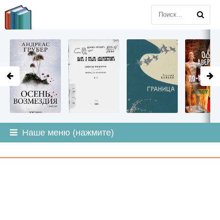
LITMIR
.ORG
Наше меню (нажмите)