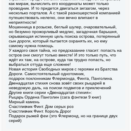
как мираж, вычислить его координаты может только
проводник. И то придется двигаться зигзагом, через
несколько порталов. А с такой разношерстной компанией
путешествовать нелегко, они вечно влипают в
неприятности!
Мошенница в розыске, беглый шулер, очаровательный,
но безумно прожорливый медлис, загадочная барышня,
скрывающая истинную цель поиска острова, потерянный
сын дороги, который пытается охранять их, но ему
самому нужна помощь.
У каждого своя тайна, но предсказание гласит: попасть на
остров они смогут только вместе! И это только путь, что
ждёт их там, на острове, куда так трудно попасть, но
выбраться оттуда еще сложнее!
Новая история Свободных миров с героями из Братства
Дороги. Самостоятельный однотомник,
подарок поклонникам Флермонда, Финта, Панголина.
Двенадцатая стихия снова зовёт своих рыцарей в
неведомую даль, на поиски подвигов и приключений
Другие книги серии «Двенадцатая стихия»:
Рыцарь Ордена Панголин (сага фэнтези 9 книг)
Мирный камень
Счастливчик Финт. Дом серых роз
Счастливчик Финт. Король Дорог
Подарок рыжей феи (это Флермонд, но на границе двух
серий)