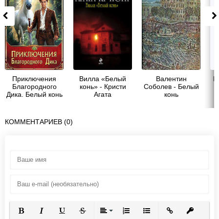
Приключения
Вилла «Белый
Валентин
В
Благородного
конь» - Кристи
Соболев - Белый
Дика. Белый конь
Агата
конь
з
- Елена
Владимировна
Крыжановская
КОММЕНТАРИЕВ (0)