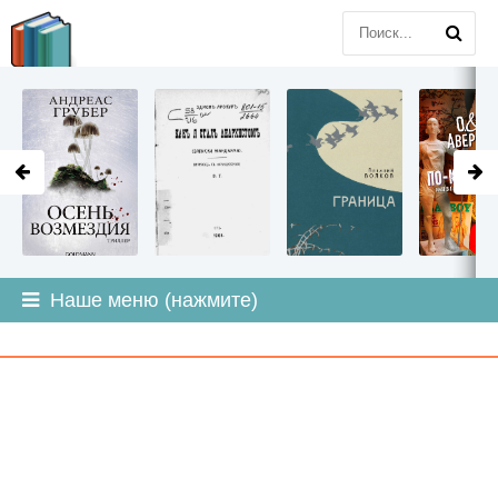
LITMIR
.ORG
Наше меню (нажмите)