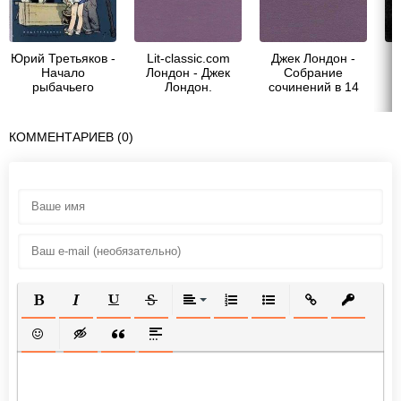
Юрий Третьяков -
Lit-classic.com
Джек Лондон -
Начало
Лондон - Джек
Собрание
рыбачьего
Лондон.
сочинений в 14
патруля
Собрание
томах. Том 3
сочинений в 14
томах. Том 3
КОММЕНТАРИЕВ (0)
ПОЛУЖИРНЫЙ
КУРСИВ
ПОДЧЕРКНУТЫЙ
ЗАЧЕРКНУТЫЙ
ВЫРАВНИВАНИЕ
НУМЕРОВАННЫЙ СПИСОК
МАРКИРОВАННЫЙ СП
ВСТАВИТЬ ССЫ
ВСТАВИТ
ВСТАВИТЬ СМАЙЛИК
ВСТАВКА СКРЫТОГО ТЕКСТА
ВСТАВКА ЦИТАТЫ
ВСТАВКА СПОЙЛЕРА