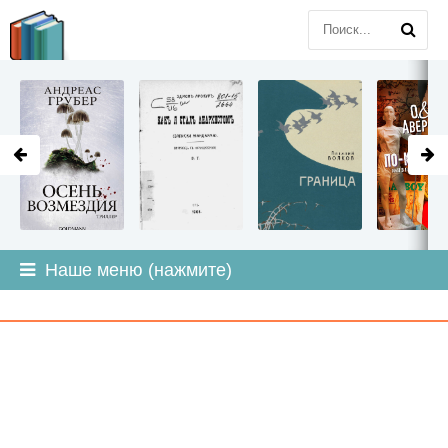
LITMIR
.ORG
Наше меню (нажмите)