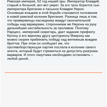
Римская империя, 52 год нашей эры. Император Клавдий,
старый и больной, вот-вот умрет. За его трон борются сын
императора Британик и пасынок Клавдия Нерон.
Основным козырем в этой борьбе становится положение
в новой римской колонии Британия. Разница лишь в том,
что приверженцы наследника жаждут окончательной
победы над варварами, сторонникам же Нерона на руку
дальнейшая нестабильность за проливом. Поэтому
Нарцисс, имперский секретарь, дает задание префекту
Катону и его верному другу центуриону Макрону как
можно скорее приблизить победу над мятежным вождем
бриттов. При этом он сообщает им, что
противоборствующая партия послала в колонию своего
агента, который будет стремиться не допустить разгрома
варваров. И этого лазутчика необходимо остановить –
любой ценой…