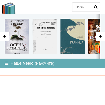
LITMIR
.ORG
Наше меню (нажмите)