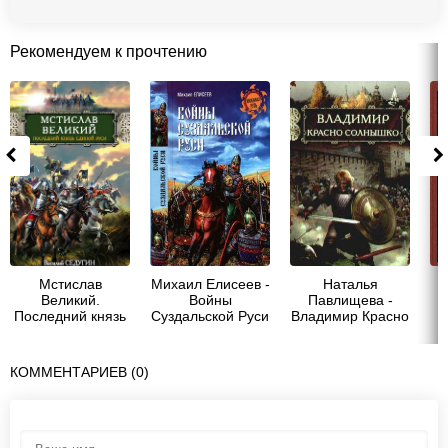
Рекомендуем к прочтению
Мстислав
Михаил Елисеев -
Наталья
Великий.
Войны
Павлищева -
Последний князь
Суздальской Руси
Владимир Красно
П
Единой Руси -
Солнышко. Огнем
Седугин Василий
и мечом
Иванович
КОММЕНТАРИЕВ (0)