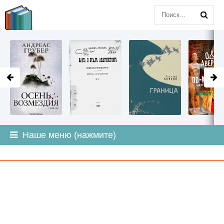
LITMIR
.ORG
Наше меню (нажмите)