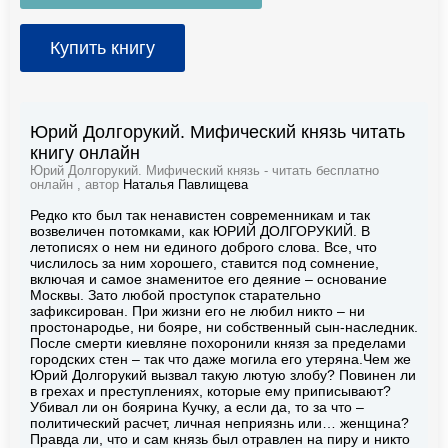
Купить книгу
Юрий Долгорукий. Мифический князь читать
книгу онлайн
Юрий Долгорукий. Мифический князь - читать бесплатно
онлайн , автор
Наталья Павлищева
Редко кто был так ненавистен современникам и так
возвеличен потомками, как ЮРИЙ ДОЛГОРУКИЙ. В
летописях о нем ни единого доброго слова. Все, что
числилось за ним хорошего, ставится под сомнение,
включая и самое знаменитое его деяние – основание
Москвы. Зато любой проступок старательно
зафиксирован. При жизни его не любил никто – ни
простонародье, ни бояре, ни собственный сын-наследник.
После смерти киевляне похоронили князя за пределами
городских стен – так что даже могила его утеряна.Чем же
Юрий Долгорукий вызвал такую лютую злобу? Повинен ли
в грехах и преступлениях, которые ему приписывают?
Убивал ли он боярина Кучку, а если да, то за что –
политический расчет, личная неприязнь или… женщина?
Правда ли, что и сам князь был отравлен на пиру и никто