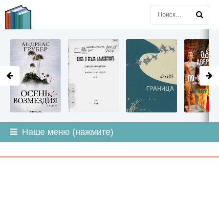
LITMIR
.ORG
Наше меню (нажмите)