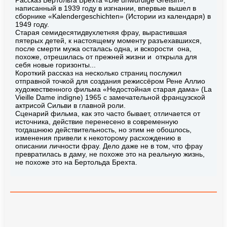
Рассказ Бертольта Брехта «Die unwürdige Greisin»,
написанный в 1939 году в изгнании, впервые вышел в
сборнике «Kalendergeschichten» (Истории из календаря) в
1949 году.
Старая семидесятидвухлетняя фрау, вырастившая
пятерых детей, к настоящему моменту разъехавшихся,
после смерти мужа осталась одна, и вскорости она,
похоже, отрешилась от прежней жизни и открыла для
себя новые горизонты...
Короткий рассказ на несколько страниц послужил
отправной точкой для создания режиссёром Рене Аллио
художественного фильма «Недостойная старая дама» (La
Vieille Dame indigne) 1965 с замечательной французской
актрисой Сильви в главной роли.
Сценарий фильма, как это часто бывает, отличается от
источника, действие перенесено в современную
тогдашнюю действительность, но этим не обошлось,
изменения привели к некоторому расхождению в
описании личности фрау. Дело даже не в том, что фрау
превратилась в даму, не похоже это на реальную жизнь,
не похоже это на Бертольда Брехта.