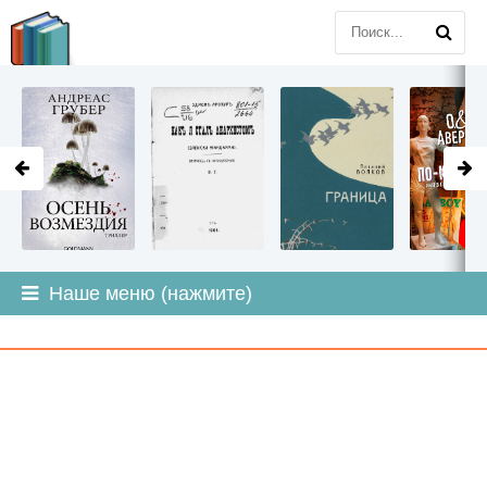
LITMIR
.ORG
Наше меню (нажмите)