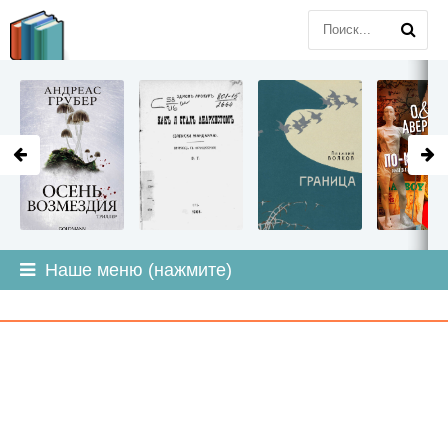
LITMIR
.ORG
Наше меню (нажмите)