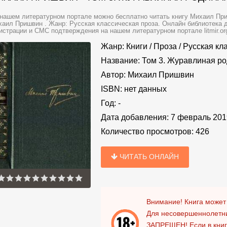
нашем литературном портале можно бесплатно читать книгу Михаил При
аил Пришвин . Жанр: Русская классическая проза. Онлайн библиотека д
истрации и СМС подтверждения на нашем литературном портале litmir.or
Жанр:
Книги
/
Проза
/
Русская кл
Название:
Том 3. Журавлиная ро
Автор:
Михаил Пришвин
ISBN:
нет данных
Год:
-
Дата добавления:
7 февраль 201
Количество просмотров:
426
ЧИТАТЬ ОНЛАЙН
Внимание! Книга может
Для несовершеннолетни
ЗАПРЕЩЕН!
Если в кни