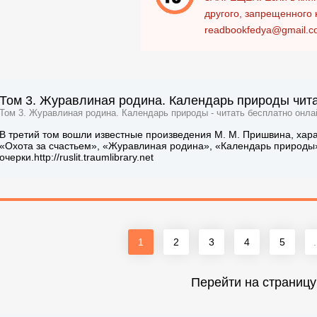
другого, запрещенного 
readbookfedya@gmail.c
Том 3. Журавлиная родина. Календарь природы чита
Том 3. Журавлиная родина. Календарь природы - читать бесплатно онла
В третий том вошли известные произведения М. М. Пришвина, хара
«Охота за счастьем», «Журавлиная родина», «Календарь природы»,
очерки.http://ruslit.traumlibrary.net
1
2
3
4
5
.
Перейти на страницу