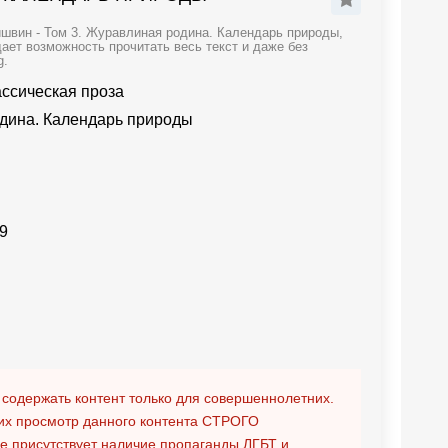
швин - Том 3. Журавлиная родина. Календарь природы,
ает возможность прочитать весь текст и даже без
g.
ассическая проза
дина. Календарь природы
9
 содержать контент только для совершеннолетних.
х просмотр данного контента
СТРОГО
ге присутствует наличие пропаганды ЛГБТ и