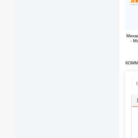
Миха
- М
КОММ
П