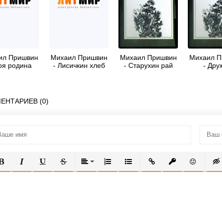
ил Пришвин
Михаил Пришвин
Михаил Пришвин
Михаил П
оя родина
- Лисичкин хлеб
- Старухин рай
- Дру
ЕНТАРИЕВ (0)
ОЛУЖИРНЫЙ
КУРСИВ
ПОДЧЕРКНУТЫЙ
ЗАЧЕРКНУТЫЙ
ВЫРАВНИВАНИЕ
НУМЕРОВАННЫЙ СПИСОК
МАРКИРОВАННЫЙ СПИСОК
ВСТАВИТЬ ССЫЛКУ
ВСТАВИТЬ ЗАЩ
ВСТАВИТЬ
ВСТ