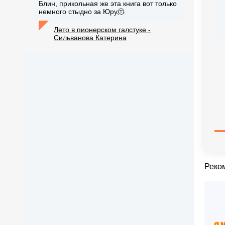
Блин, прикольная же эта книга вот только
немного стыдно за Юру🫠
Лето в пионерском галстуке -
Сильванова Катерина
Реко