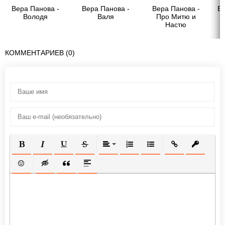
Вера Панова -
Вера Панова -
Вера Панова -
Ве
Володя
Валя
Про Митю и
Настю
КОММЕНТАРИЕВ (0)
ПОЛУЖИРНЫЙ
КУРСИВ
ПОДЧЕРКНУТЫЙ
ЗАЧЕРКНУТЫЙ
ВЫРАВНИВАНИЕ
НУМЕРОВАННЫЙ СПИСОК
МАРКИРОВАННЫЙ СП
ВСТАВИТЬ ССЫ
ВСТАВИТ
ВСТАВИТЬ СМАЙЛИК
ВСТАВКА СКРЫТОГО ТЕКСТА
ВСТАВКА ЦИТАТЫ
ВСТАВКА СПОЙЛЕРА