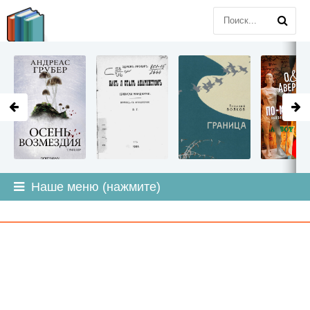
LITMIR
.ORG
Наше меню (нажмите)