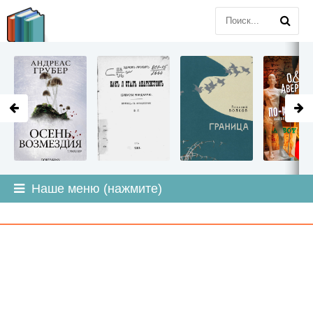
LITMIR
.ORG
Наше меню (нажмите)