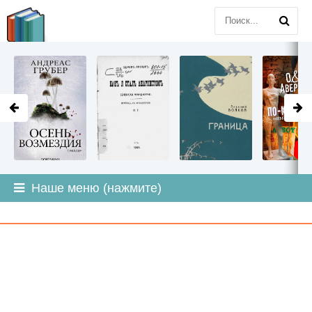
LITMIR
.ORG
Наше меню (нажмите)