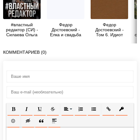
#властный
Федор
Федор
И
редактор (СИ) -
Достоевский -
Достоевский -
Силаева Ольга
Елка и свадьба
Том 6. Идиот
сы
КОММЕНТАРИЕВ (0)
ПОЛУЖИРНЫЙ
КУРСИВ
ПОДЧЕРКНУТЫЙ
ЗАЧЕРКНУТЫЙ
ВЫРАВНИВАНИЕ
НУМЕРОВАННЫЙ СПИСОК
МАРКИРОВАННЫЙ СП
ВСТАВИТЬ ССЫ
ВСТАВИТ
ВСТАВИТЬ СМАЙЛИК
ВСТАВКА СКРЫТОГО ТЕКСТА
ВСТАВКА ЦИТАТЫ
ВСТАВКА СПОЙЛЕРА