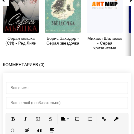
Серая мышка
Борис Заходер -
Михаил Шаламов
(СИ) - Ред Лили
Серая звездочка
- Серая
Р
хризантема
В
КОММЕНТАРИЕВ (0)
Ш
ПОЛУЖИРНЫЙ
КУРСИВ
ПОДЧЕРКНУТЫЙ
ЗАЧЕРКНУТЫЙ
ВЫРАВНИВАНИЕ
НУМЕРОВАННЫЙ СПИСОК
МАРКИРОВАННЫЙ СП
ВСТАВИТЬ ССЫ
ВСТАВИТ