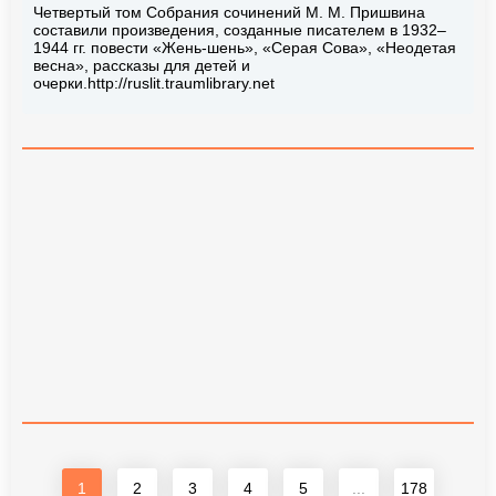
Четвертый том Собрания сочинений М. М. Пришвина
составили произведения, созданные писателем в 1932–
1944 гг. повести «Жень-шень», «Серая Сова», «Неодетая
весна», рассказы для детей и
очерки.http://ruslit.traumlibrary.net
1
2
3
4
5
...
178