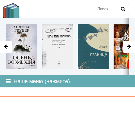
LITMIR
.ORG
Наше меню (нажмите)