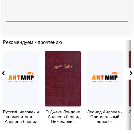
Рекомендуем к прочтению
Русский человек и
О Джеке Лондоне
Леонид Андреев -
Ле
знаменитость -
- Андреев Леонид
Оригинальный
Т
Андреев Леонид
Николаевич
человек
Николаевич