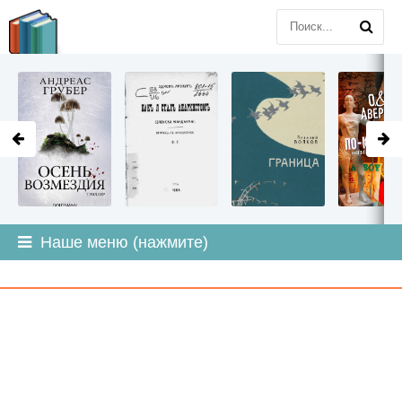
LITMIR
.ORG
Наше меню (нажмите)