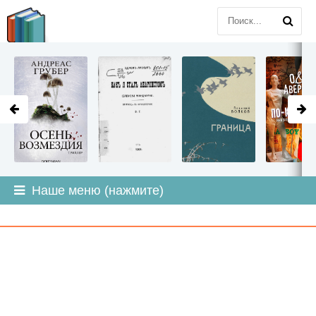
LITMIR
.ORG
Наше меню (нажмите)