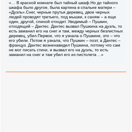
«… В красной комнате был тайный шкаф.Но до тайного
шкафа было другое, была картина в спальне матери –
«Дуэль».Снег, черные прутья деревец, двое черных
людей проводят третьего, под мышки, к саням – а еще
один, другой, спиной отходит. Уводимый – Пушкин,
отходящий – Дантес. Дантес вызвал Пушкина на дуэль, то
есть заманил его на снег и там, между черных безлистных
деревец, убил.Первое, что я узнала о Пушкине, это – что
его убили. Потом я узнала, что Пушкин – поэт, а Дантес –
француз. Дантес возненавидел Пушкина, потому что сам
не мог писать стихи, и вызвал его на дуэль, то есть
заманил на снег и там убил его из пистолета ...»