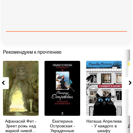
Рекомендуем к прочтению
Афанасий Фет -
Екатерина
Наташа Апрелева
Зреет рожь над
Островская -
- У каждого в
До
жаркой нивой…
Украденные
шкафу