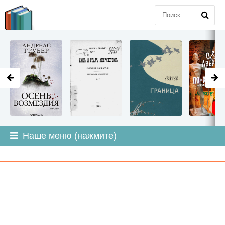
LITMIR
.ORG
Наше меню (нажмите)