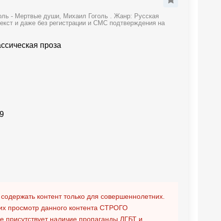
оль - Мертвые души, Михаил Гоголь . Жанр: Русская
текст и даже без регистрации и СМС подтверждения на
ассическая проза
9
 содержать контент только для совершеннолетних.
х просмотр данного контента
СТРОГО
ге присутствует наличие пропаганды ЛГБТ и