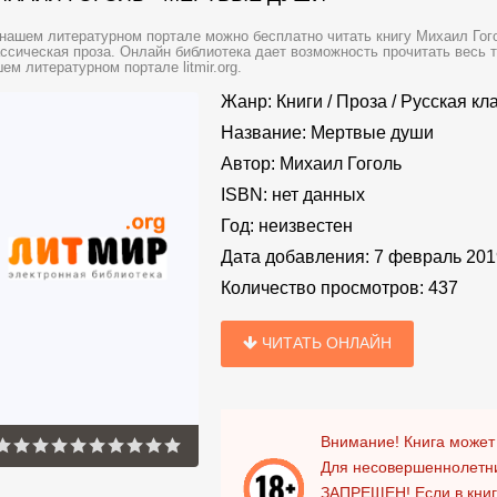
нашем литературном портале можно бесплатно читать книгу Михаил Гог
ссическая проза. Онлайн библиотека дает возможность прочитать весь 
ем литературном портале litmir.org.
Жанр:
Книги
/
Проза
/
Русская кл
Название:
Мертвые души
Автор:
Михаил Гоголь
ISBN:
нет данных
Год:
неизвестен
Дата добавления:
7 февраль 201
Количество просмотров:
437
ЧИТАТЬ ОНЛАЙН
Внимание! Книга может
Для несовершеннолетни
ЗАПРЕЩЕН!
Если в кни