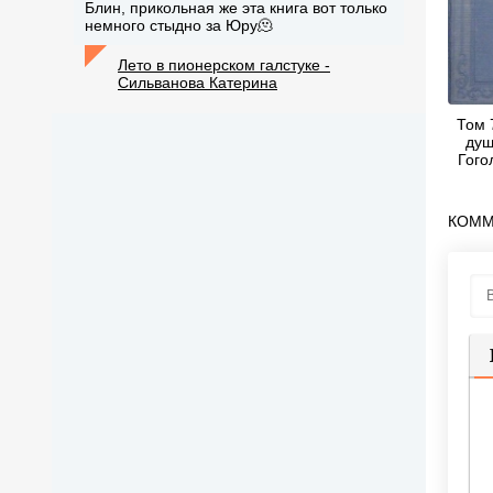
Блин, прикольная же эта книга вот только
немного стыдно за Юру🫠
Лето в пионерском галстуке -
Сильванова Катерина
Том 
душ
Гого
Ва
КОММ
П