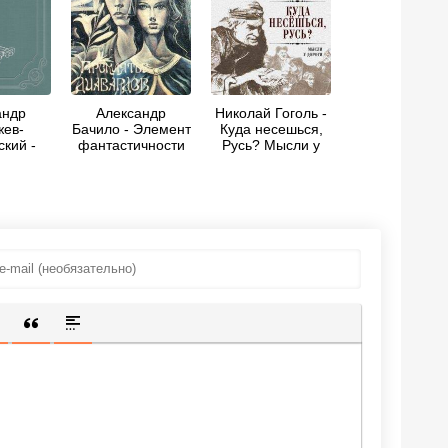
андр
Александр
Николай Гоголь -
жев-
Бачило - Элемент
Куда несешься,
кий -
фантастичности
Русь? Мысли у
т-бек
дороги
ИЩЕННУЮ ССЫЛКУ
 СМАЙЛИК
АВКА СКРЫТОГО ТЕКСТА
ВСТАВКА ЦИТАТЫ
ВСТАВКА СПОЙЛЕРА