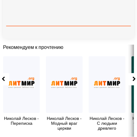
Рекомендуем к прочтению
Николай Лесков -
Николай Лесков -
Николай Лесков -
Ни
Переписка
Модный враг
С людьми
О
церкви
древлего
благочестия