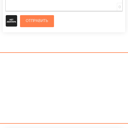
0
ОТПРАВИТЬ