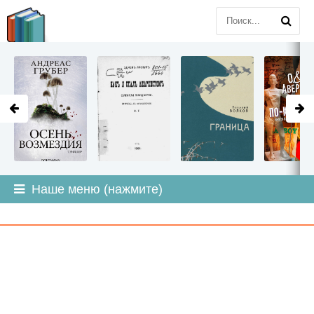
LITMIR
.ORG
Наше меню (нажмите)